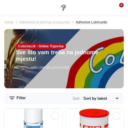
0
Home
Adhesives & sealing compounds
Adhesive Lubricants
Colorino.hr - Online Trgovina
Sve što vam treba na jednome
mjestu!
Istražite našu ponudu proizvoda!
Filter
Sort: