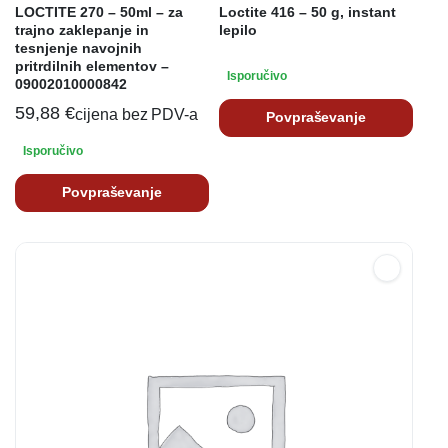
LOCTITE 270 – 50ml – za
Loctite 416 – 50 g, instant
trajno zaklepanje in
lepilo
tesnjenje navojnih
pritrdilnih elementov –
Isporučivo
09002010000842
59,88
€
cijena bez PDV-a
Povpraševanje
Isporučivo
Povpraševanje