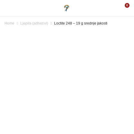
0
Home
Ljepila (adhezivi)
Loctite 248 – 19 g srednje jakosti