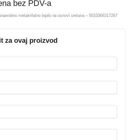
jena bez PDV-a
anaerobno metakrilatno lepilo na osnovi uretana – 5010266317267
it za ovaj proizvod