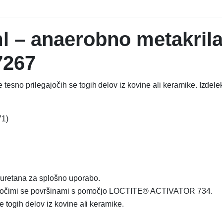
l – anaerobno metakrila
7267
esno prilegajočih se togih delov iz kovine ali keramike. Izdelek 
71)
 uretana za splošno uporabo.
legajočimi se površinami s pomočjo LOCTITE® ACTIVATOR 734.
e togih delov iz kovine ali keramike.