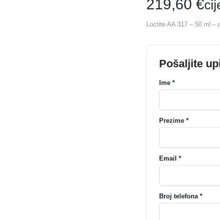
219,60
€
ci
Loctite AA 317 – 50 ml – 
Pošaljite up
Ime *
Prezime *
Email *
Broj telefona *