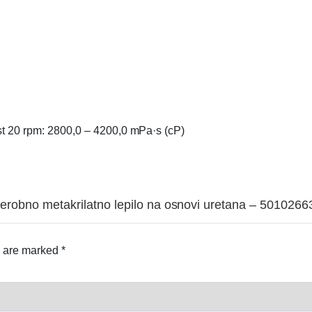
ost 20 rpm: 2800,0 – 4200,0 mPa·s (cP)
anaerobno metakrilatno lepilo na osnovi uretana – 501026
s are marked
*