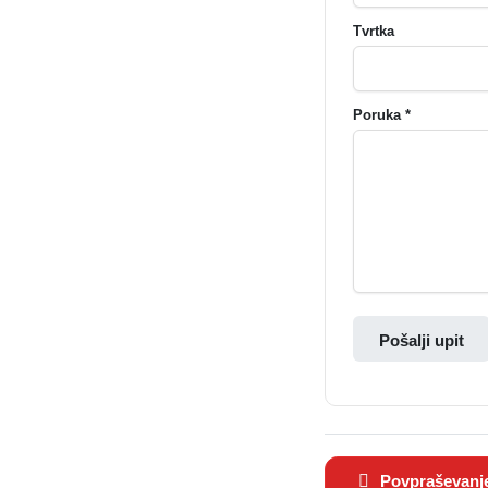
Tvrtka
Poruka *
Pošalji upit
Povpraševanj