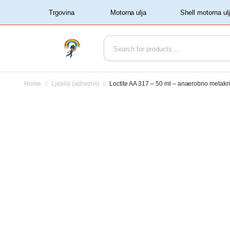
‏‏‎ ‏‏‎ ‎‎Trgovina‏‏‎ ‎
Home
Ljepila (adhezivi)
Loctite AA 317 – 50 ml – anaerobno metakr