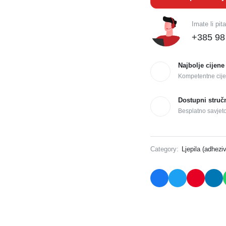
Imate li pit
+385 98
Najbolje cijene
Kompetentne cije
Dostupni struč
Besplatno savjet
Category:
Ljepila (adheziv