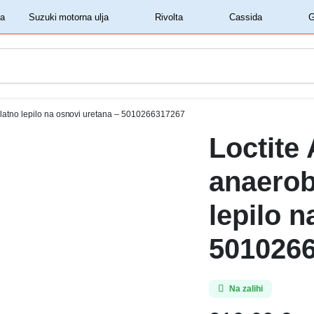
‏‏‎ ‎Shell motorna ulja‏‏‎ ‎
‏‏‎ ‎Suzuki motorna ulja‏‏‎ ‎
‏‏‎ ‎Rivolta‏‏‎ ‎
‏‏‎ ‎Cassida‏‏‎ ‎
ilatno lepilo na osnovi uretana – 5010266317267
Loctite
anaerob
lepilo n
501026
Na zalihi