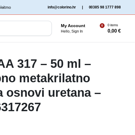
‏‏‎ ‎Gleitmo‏‏‎ ‎
info@colorino.hr
|
00385 98 1777 898
0 items
My Account
0
0,00
€
Hello, Sign In
 AA 317 – 50 ml –
no metakrilatno
a osnovi uretana –
6317267