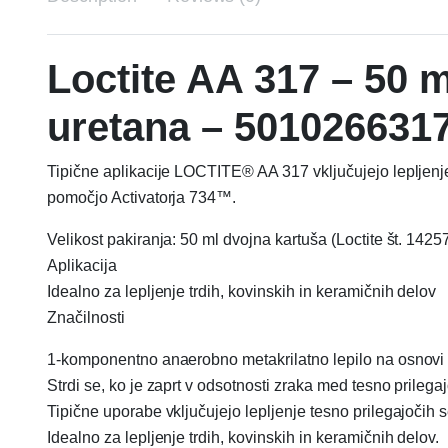
Loctite AA 317 – 50 m
uretana – 501026631
Tipične aplikacije LOCTITE® AA 317 vključujejo lepljenje t
pomočjo Activatorja 734™.
Velikost pakiranja: 50 ml dvojna kartuša (Loctite št. 1425
Aplikacija
Idealno za lepljenje trdih, kovinskih in keramičnih delov
Značilnosti
1-komponentno anaerobno metakrilatno lepilo na osnovi
Strdi se, ko je zaprt v odsotnosti zraka med tesno pri
Tipične uporabe vključujejo lepljenje tesno prilegajočih s
Idealno za lepljenje trdih, kovinskih in keramičnih delov.