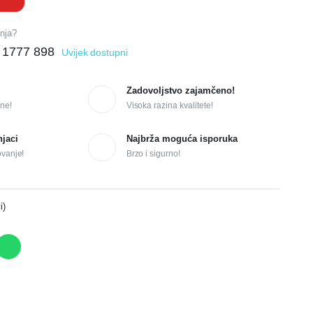
anja?
 1777 898
Uvijek dostupni
Zadovoljstvo zajamčeno!
ne!
Visoka razina kvalitete!
njaci
Najbrža moguća isporuka
ovanje!
Brzo i sigurno!
i)