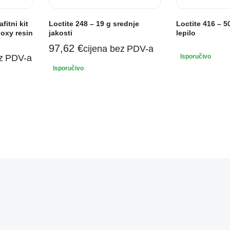
itni kit
Loctite 248 – 19 g srednje
Loctite 416 – 50
oxy resin
jakosti
lepilo
97,62
€
cijena bez PDV-a
ez PDV-a
Isporučivo
Isporučivo