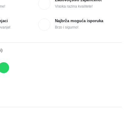
ne!
Visoka razina kvalitete!
njaci
Najbrža moguća isporuka
ovanje!
Brzo i sigurno!
i)