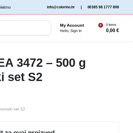
‏‏‎ ‎Gleitmo‏‏‎ ‎
info@colorino.hr
|
00385 98 1777 898
0 items
My Account
0
0,00
€
Hello, Sign In
 EA 3472 – 500 g
i set S2
Kovinski set S2
it za ovaj proizvod