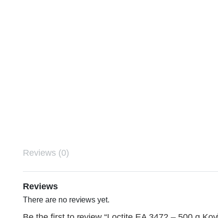
Reviews (0)
Reviews
There are no reviews yet.
Be the first to review “Loctite EA 3472 – 500 g Kov