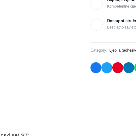
Kompetentne cije
Dostupni struč
Besplatno savjet
Category:
Ljepila (adheziv
inski set S2”