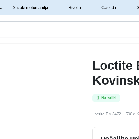
‏‏‎ ‎Shell motorna ulja‏‏‎ ‎
‏‏‎ ‎Suzuki motorna ulja‏‏‎ ‎
‏‏‎ ‎Rivolta‏‏‎ ‎
‏‏‎ ‎Cassida‏‏‎ ‎
Loctite
Kovinsk
Na zalihi
Loctite EA 3472 – 500 g 
Pošaljite up