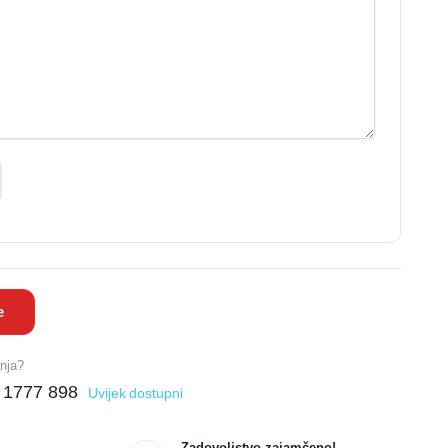
e
anja?
 1777 898
Uvijek dostupni
Zadovoljstvo zajamčeno!