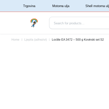
‏‏‎ ‏‏‎ ‎‎Trgovina‏‏‎ ‎
Home
Ljepila (adhezivi)
Loctite EA 3472 – 500 g Kovinski set S2