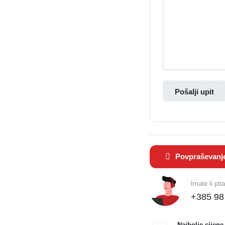
Pošalji upit
Povpraševanj
Imate li pit
+385 98
Najbolje cijene