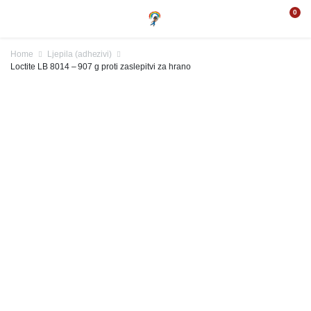
0
Home
Ljepila (adhezivi)
Loctite LB 8014 – 907 g proti zaslepitvi za hrano