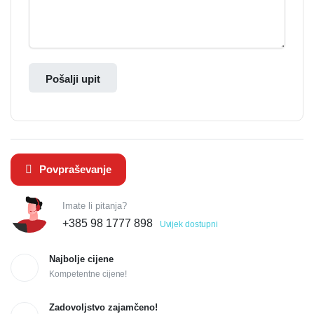
Pošalji upit
Povpraševanje
Imate li pitanja?
+385 98 1777 898
Uvijek dostupni
Najbolje cijene
Kompetentne cijene!
Zadovoljstvo zajamčeno!