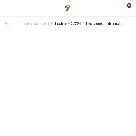
0
Home
Ljepila (adhezivi)
Loctite PC 7226 – 1 kg, zmes proti obrabi