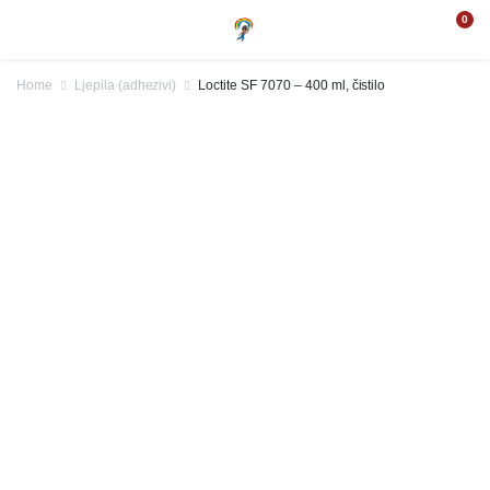
0
Home
Ljepila (adhezivi)
Loctite SF 7070 – 400 ml, čistilo