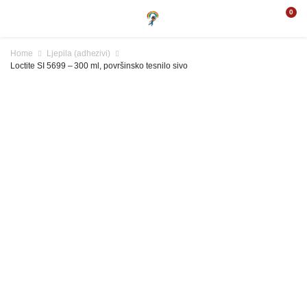
0
Home
Ljepila (adhezivi)
Loctite SI 5699 – 300 ml, površinsko tesnilo sivo