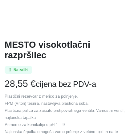
MESTO visokotlačni
razpršilec
Na zalihi
28,55
€
cijena bez PDV-a
Plastični rezervoar z merico za polnjenje.
FPM (Viton) tesnila, nastavljiva plastična šoba.
Plastična palica za zaščito protipovratnega ventila. Varnostni ventil,
najlonska črpalka.
Primerno za kemikalije s pH 1 – 9.
Najlonska črpalka omogoča varno pršenje z večino topil in nafte.