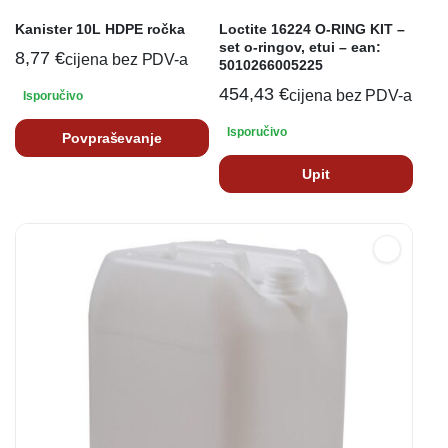
Kanister 10L HDPE ročka
Loctite 16224 O-RING KIT –
set o-ringov, etui – ean:
8,77
€
cijena bez PDV-a
5010266005225
454,43
€
cijena bez PDV-a
Isporučivo
Isporučivo
Povpraševanje
Upit