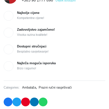
+385 98 1777 898
Uvijek dostupni
Najbolje cijene
Kompetentne cijene!
Zadovoljstvo zajamčeno!
Visoka razina kvalitete!
Dostupni stručnjaci
Besplatno savjetovanje!
Najbrža moguća isporuka
Brzo i sigurno!
,
Categories:
Ambalaža
Prazni ručni raspršivači