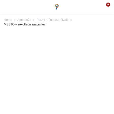
0
Home
Ambalaža
Prazni ručni raspršivači
MESTO visokotlačni razpršilec