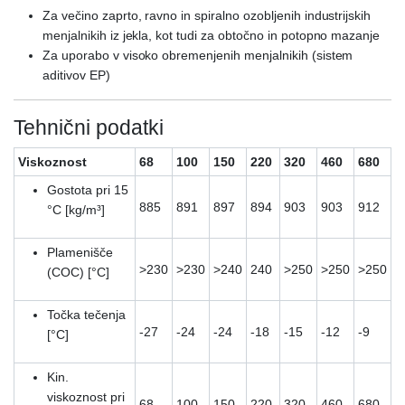
Za večino zaprto, ravno in spiralno ozobljenih industrijskih
menjalnikih iz jekla, kot tudi za obtočno in potopno mazanje
Za uporabo v visoko obremenjenih menjalnikih (sistem
aditivov EP)
Tehnični podatki
Viskoznost
68
100
150
220
320
460
680
Gostota pri 15
885
891
897
894
903
903
912
°C [kg/m³]
Plamenišče
>230
>230
>240
240
>250
>250
>250
(COC) [°C]
Točka tečenja
-27
-24
-24
-18
-15
-12
-9
[°C]
Kin.
viskoznost pri
68
100
150
220
320
460
680