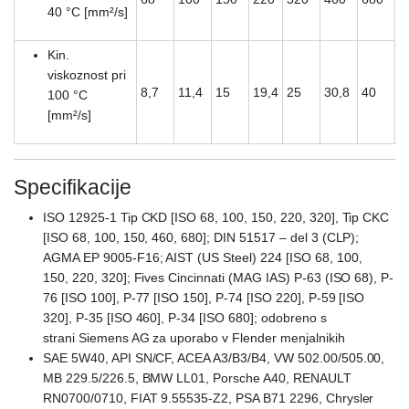
40 °C [mm²/s]
Kin.
viskoznost pri
8,7
11,4
15
19,4
25
30,8
40
100 °C
[mm²/s]
Specifikacije
ISO 12925-1 Tip CKD [ISO 68, 100, 150, 220, 320], Tip CKC
[ISO 68, 100, 150, 460, 680]; DIN 51517 – del 3 (CLP);
AGMA EP 9005-F16; AIST (US Steel) 224 [ISO 68, 100,
150, 220, 320]; Fives Cincinnati (MAG IAS) P-63 (ISO 68), P-
76 [ISO 100], P-77 [ISO 150], P-74 [ISO 220], P-59 [ISO
320], P-35 [ISO 460], P-34 [ISO 680]; odobreno s
strani Siemens AG za uporabo v Flender menjalnikih
SAE 5W40, API SN/CF, ACEA A3/B3/B4, VW 502.00/505.00,
MB 229.5/226.5, BMW LL01, Porsche A40, RENAULT
RN0700/0710, FIAT 9.55535-Z2, PSA B71 2296, Chrysler