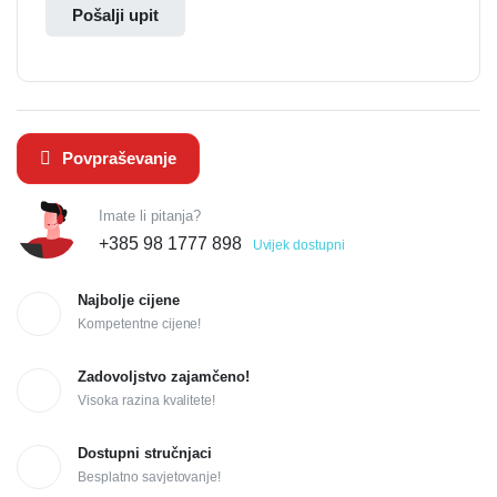
Pošalji upit
Povpraševanje
Imate li pitanja?
+385 98 1777 898
Uvijek dostupni
Najbolje cijene
Kompetentne cijene!
Zadovoljstvo zajamčeno!
Visoka razina kvalitete!
Dostupni stručnjaci
Besplatno savjetovanje!