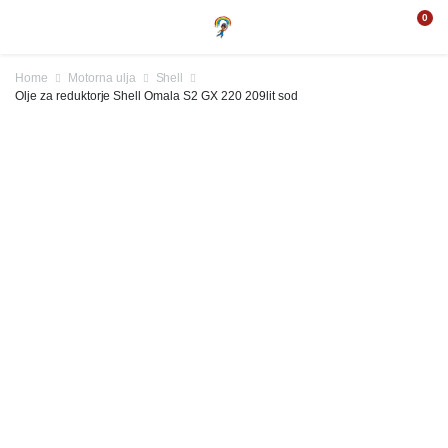
0
Home
Motorna ulja
Shell
Olje za reduktorje Shell Omala S2 GX 220 209lit sod