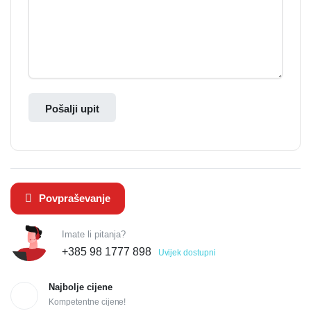
Pošalji upit
Povpraševanje
Imate li pitanja?
+385 98 1777 898
Uvijek dostupni
Najbolje cijene
Kompetentne cijene!