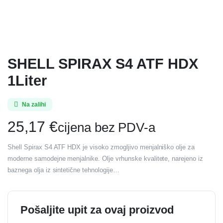
SHELL SPIRAX S4 ATF HDX
1Liter
Na zalihi
25,17
€
cijena bez PDV-a
Shell Spirax S4 ATF HDX je visoko zmogljivo menjalniško olje za
moderne samodejne menjalnike. Olje vrhunske kvalitete, narejeno iz
baznega olja iz sintetične tehnologije…
Pošaljite upit za ovaj proizvod