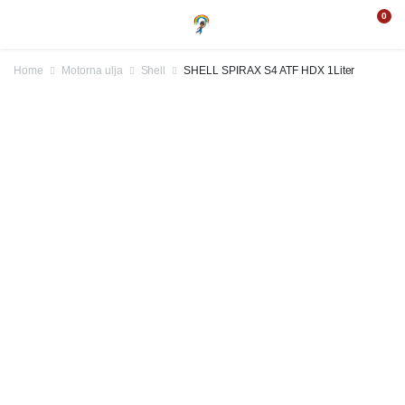
0
Home
Motorna ulja
Shell
SHELL SPIRAX S4 ATF HDX 1Liter