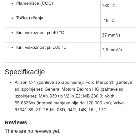
Plamenišče (COC)
180 °C
Točka tečenja
-48 °C
Kin. viskoznost pri 40 °C
37 mm²/s
Kin. viskoznost pri 100 °C
7,6 mm²/s
Specifikacije
Allison C-4 (zahteve so izpolnjene); Ford Mercon® (zahteve
so izpolnjene); General Motors Dexron IIIG (zahteve so
izpolnjene); MAN 339 tip V2 in Z2; MB 236.9; Voith
55.6336xx (interval menjave olja do 120.000 km); Volvo
97341:39; ZF TE-ML 03D, 04D, 14B, 16L, 17C
Reviews
There are no reviews yet.