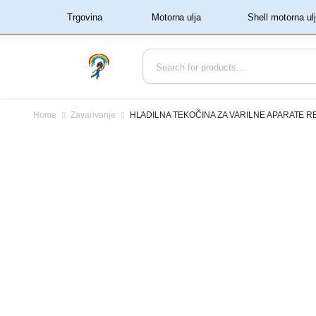
‏‏‎ ‏‏‎ ‎‎Trgovina‏‏‎ ‎
Home
Zavarivanje
HLADILNA TEKOČINA ZA VARILNE APARATE REF 