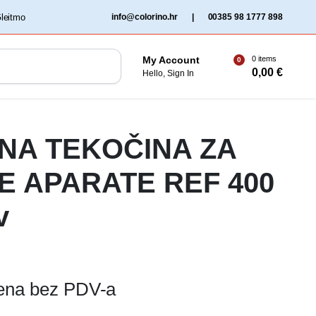
‏‏‎ ‎Gleitmo‏‏‎ ‎
info@colorino.hr
|
00385 98 1777 898
0 items
My Account
0
0,00
€
Hello, Sign In
NA TEKOČINA ZA
E APARATE REF 400
v
jena bez PDV-a