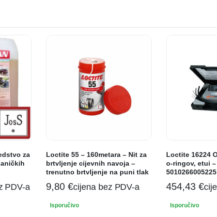
dstvo za
Loctite 55 – 160metara – Nit za
Loctite 16224 
aničkih
brtvljenje cijevnih navoja –
o-ringov, etui –
trenutno brtvljenje na puni tlak
5010266005225
9,80
€
454,43
€
ez PDV-a
cijena bez PDV-a
cij
Isporučivo
Isporučivo