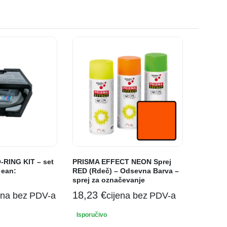
O-RING KIT – set
PRISMA EFFECT NEON Sprej
 ean:
RED (Rdeč) – Odsevna Barva –
sprej za označevanje
18,23
€
ena bez PDV-a
cijena bez PDV-a
Isporučivo