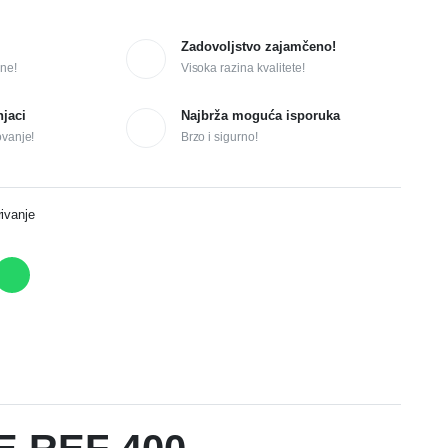
Zadovoljstvo zajamčeno!
ne!
Visoka razina kvalitete!
njaci
Najbrža moguća isporuka
ovanje!
Brzo i sigurno!
ivanje