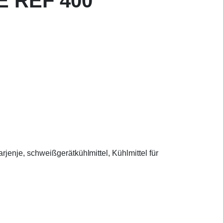
 REF 400
arjenje, schweißgerätkühlmittel, Kühlmittel für