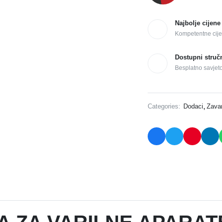
Najbolje cijene
Kompetentne cije
Dostupni struč
Besplatno savjet
,
Categories:
Dodaci
Zavar