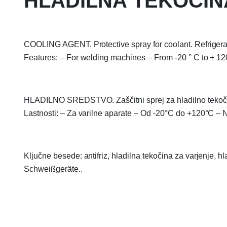
HLADILNA TEKOČINA
COOLING AGENT. Protective spray for coolant. Refrigera
Features: – For welding machines – From -20 ° C to + 12
HLADILNO SREDSTVO. Zaščitni sprej za hladilno tekočin
Lastnosti: – Za varilne aparate – Od -20°C do +120°C –
Ključne besede: antifriz, hladilna tekočina za varjenje, hl
Schweißgeräte..