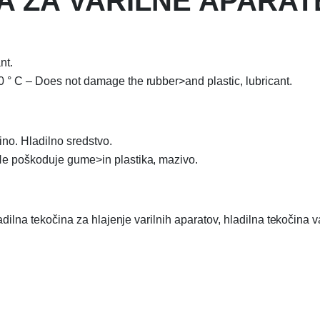
 ZA VARILNE APARATE
nt.
0 ° C – Does not damage the rubber>and plastic, lubricant.
o. Hladilno sredstvo.
 Ne poškoduje gume>in plastika, mazivo.
adilna tekočina za hlajenje varilnih aparatov, hladilna tekočina v