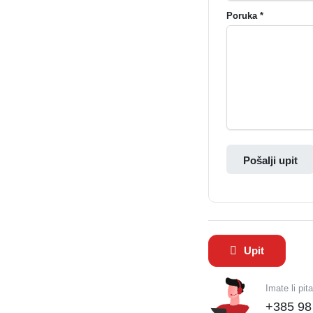
Poruka *
Pošalji upit
Upit
Imate li pit
+385 98