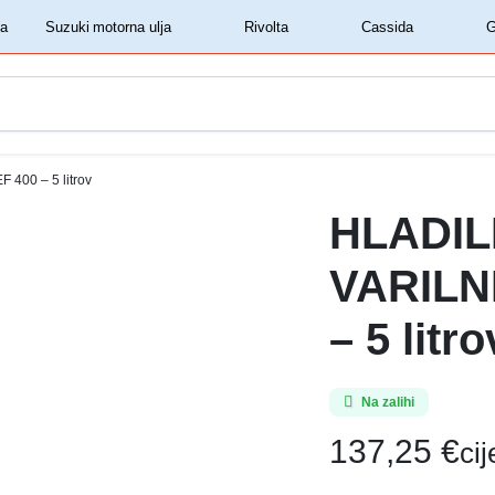
‏‏‎ ‎Shell motorna ulja‏‏‎ ‎
‏‏‎ ‎Suzuki motorna ulja‏‏‎ ‎
‏‏‎ ‎Rivolta‏‏‎ ‎
‏‏‎ ‎Cassida‏‏‎ ‎
400 – 5 litrov
HLADIL
VARILN
– 5 litro
Na zalihi
137,25
€
ci