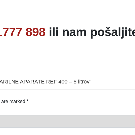
1777 898
ili nam pošaljit
VARILNE APARATE REF 400 – 5 litrov”
s are marked
*