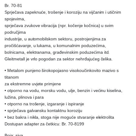
Br. 70-81
Sprječava zapeknuće, trošenje i koroziju na vijčanim i utičnim
spojevima,
sprječava zvukove vibracija (npr. kočenje kočnica) u svim
područjima
industrije, u automobilskom sektoru, postrojenjima za
pročišćavanje, u lukama, u komunalnim poduzećima,
bolnicama, elektranama, građevinskim poduzećima itd.
Gleitmetall je vrlo pogodan za sektor nehrđajućeg čelika.
• Metalom punjeno širokopojasno visokoučinkovito mazivo s
titanom
za ekstremne uvjete primjene
• otporno na vodu, morsku vodu, ulje, benzin i većinu kiselina,
lužina, plinova i para
• otporno na trošenje, izgaranje i ispiranje
• sprječava galvansku kontaktnu koroziju
• bez bakra i nikla, stoga nije moguće stvaranje elektrolita
Dostupan adapter za četkicu: Br. 70-8199
Boja: siva