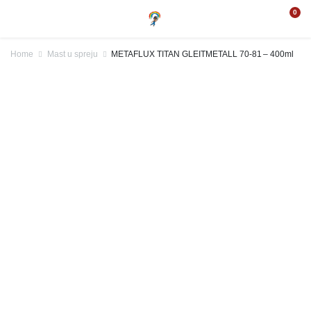
0
Home
Mast u spreju
METAFLUX TITAN GLEITMETALL 70-81 – 400ml