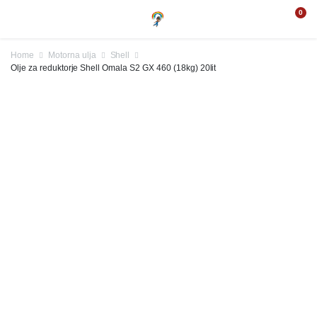
0
Home
Motorna ulja
Shell
Olje za reduktorje Shell Omala S2 GX 460 (18kg) 20lit