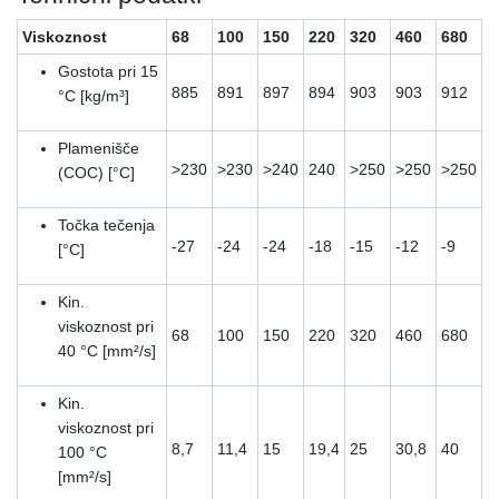
Viskoznost
68
100
150
220
320
460
680
Gostota pri 15
885
891
897
894
903
903
912
°C [kg/m³]
Plamenišče
>230
>230
>240
240
>250
>250
>250
(COC) [°C]
Točka tečenja
-27
-24
-24
-18
-15
-12
-9
[°C]
Kin.
viskoznost pri
68
100
150
220
320
460
680
40 °C [mm²/s]
Kin.
viskoznost pri
8,7
11,4
15
19,4
25
30,8
40
100 °C
[mm²/s]