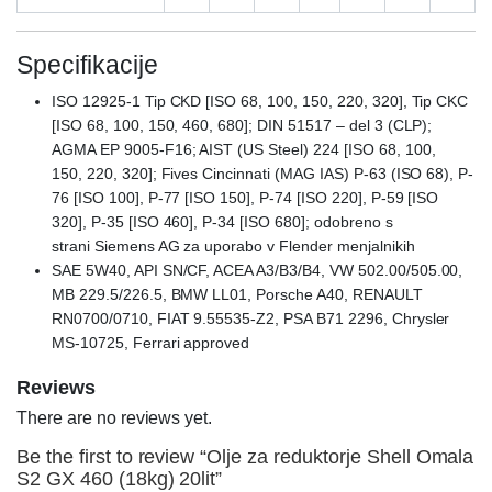
Specifikacije
ISO 12925-1 Tip CKD [ISO 68, 100, 150, 220, 320], Tip CKC
[ISO 68, 100, 150, 460, 680]; DIN 51517 – del 3 (CLP);
AGMA EP 9005-F16; AIST (US Steel) 224 [ISO 68, 100,
150, 220, 320]; Fives Cincinnati (MAG IAS) P-63 (ISO 68), P-
76 [ISO 100], P-77 [ISO 150], P-74 [ISO 220], P-59 [ISO
320], P-35 [ISO 460], P-34 [ISO 680]; odobreno s
strani Siemens AG za uporabo v Flender menjalnikih
SAE 5W40, API SN/CF, ACEA A3/B3/B4, VW 502.00/505.00,
MB 229.5/226.5, BMW LL01, Porsche A40, RENAULT
RN0700/0710, FIAT 9.55535-Z2, PSA B71 2296, Chrysler
MS-10725, Ferrari approved
Reviews
There are no reviews yet.
Be the first to review “Olje za reduktorje Shell Omala
S2 GX 460 (18kg) 20lit”