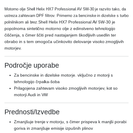
Motorno olje Shell Helix HX7 Professional AV 5W-30 je razvito tako, da
ustreza zahtevam DPF filtrov. Primerno za bencinske in dizelske s turbo
Shell Helix HX7 Professional AV 5W-30 je
polnilnikom ali brez.
popolnoma sintetično motorno olje z edinstveno tehnologijo
čiščenja, s čimer ščiti pred nastajanjem škodljivih usedlin ter
obrabo in s tem omogoča učinkovito delovanje visoko zmogljivih
motorjev.
Področje uporabe
Za bencinske in dizelske motorje. vključno z motorji s
tehnologijo črpalka-šoba
Prilagojena zahtevam visoko zmogljivih motorjev, kot so
motorji Audi in VW
Prednosti/Izvedbe
Zmanjšuje trenje v motorju, s čimer prispeva k manjši porabi
goriva in zmanjšuje emisije izpušnih plinov