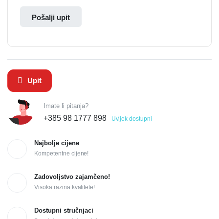
Pošalji upit
Upit
Imate li pitanja?
+385 98 1777 898
Uvijek dostupni
Najbolje cijene
Kompetentne cijene!
Zadovoljstvo zajamčeno!
Visoka razina kvalitete!
Dostupni stručnjaci