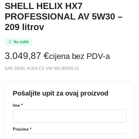
SHELL HELIX HX7
PROFESSIONAL AV 5W30 –
209 litrov
Na zalihi
3.049,87
€
cijena bez PDV-a
SAE 5W30, ACEA C3, VW 502.00/505.01
Pošaljite upit za ovaj proizvod
Ime *
Prezime *