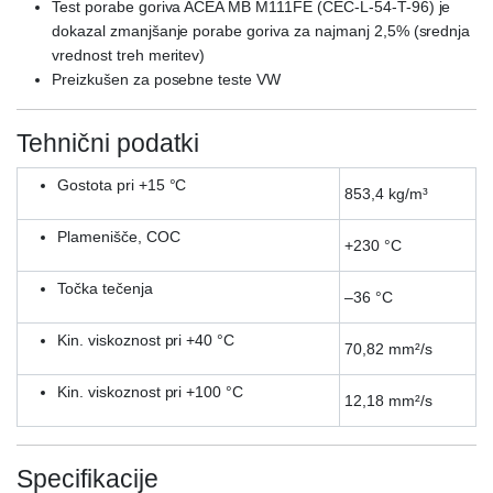
Test porabe goriva ACEA MB M111FE (CEC-L-54-T-96) je
dokazal zmanjšanje porabe goriva za najmanj 2,5% (srednja
vrednost treh meritev)
Preizkušen za posebne teste VW
Tehnični podatki
Gostota pri +15 °C
853,4 kg/m³
Plamenišče, COC
+230 °C
Točka tečenja
–36 °C
Kin. viskoznost pri +40 °C
70,82 mm²/s
Kin. viskoznost pri +100 °C
12,18 mm²/s
Specifikacije