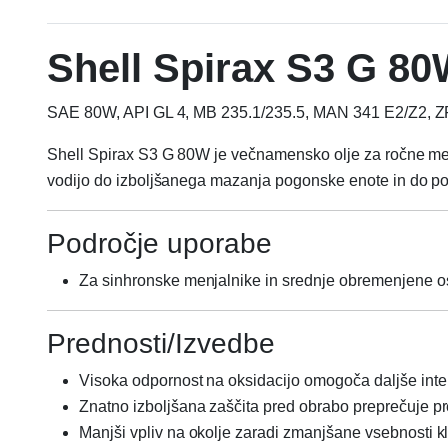
Shell Spirax S3 G 80
SAE 80W, API GL 4, MB 235.1/235.5, MAN 341 E2/Z2, 
Shell Spirax S3 G 80W je večnamensko olje za ročne men
vodijo do izboljšanega mazanja pogonske enote in do pod
Področje uporabe
Za sinhronske menjalnike in srednje obremenjene 
Prednosti/Izvedbe
Visoka odpornost na oksidacijo omogoča daljše inte
Znatno izboljšana zaščita pred obrabo preprečuje p
Manjši vpliv na okolje zaradi zmanjšane vsebnosti k