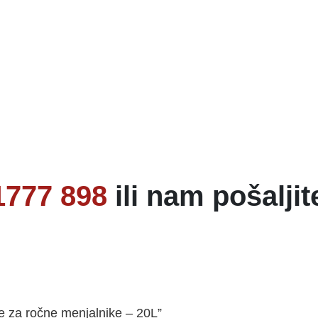
1777 898
ili nam pošaljit
je za ročne menjalnike – 20L”