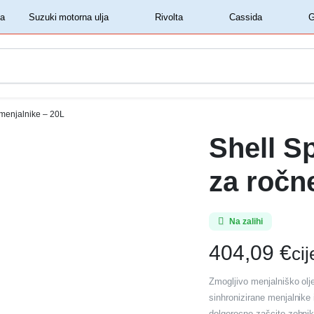
‏‏‎ ‎Shell motorna ulja‏‏‎ ‎
‏‏‎ ‎Suzuki motorna ulja‏‏‎ ‎
‏‏‎ ‎Rivolta‏‏‎ ‎
‏‏‎ ‎Cassida‏‏‎ ‎
 menjalnike – 20L
Shell S
za ročn
Na zalihi
404,09
€
ci
Zmogljivo menjalniško olj
sinhronizirane menjalnike
dolgorocno zašcito zobnik