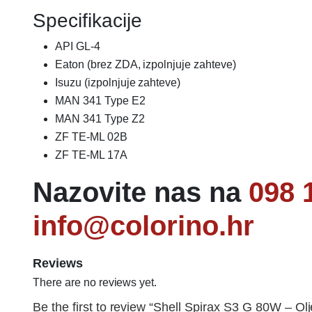
Specifikacije
API GL-4
Eaton (brez ZDA, izpolnjuje zahteve)
Isuzu (izpolnjuje zahteve)
MAN 341 Type E2
MAN 341 Type Z2
ZF TE-ML 02B
ZF TE-ML 17A
Nazovite nas na
098 
info@colorino.hr
Reviews
There are no reviews yet.
Be the first to review “Shell Spirax S3 G 80W – Ol