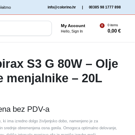
‏‏‎ ‎Gleitmo‏‏‎ ‎
info@colorino.hr
|
00385 98 1777 898
0 items
My Account
0
0,00
€
Hello, Sign In
pirax S3 G 80W – Olje
e menjalnike – 20L
jena bez PDV-a
e, ki ima izredno dolgo življenjsko dobo, namenjeno je za
 in srednje obremenjena osna gonila. Omogoca optimalno delovanje,
ov, daljše intervale menjave olja in manjšo izgubo moči.