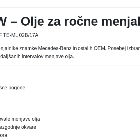
W – Olje za ročne menja
ZF TE-ML 02B/17A
jalnike znamke Mecedes-Benz in ostalih OEM. Posebej izbrana 
aljšanih intervalov menjave olja.
osne pogone
rvale menjave olja
rezgodnje okvare
lora