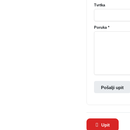
Tvrtka
Poruka *
Pošalji upit
Upit