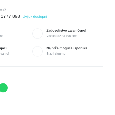
anja?
 1777 898
Uvijek dostupni
Zadovoljstvo zajamčeno!
ne!
Visoka razina kvalitete!
njaci
Najbrža moguća isporuka
ovanje!
Brzo i sigurno!