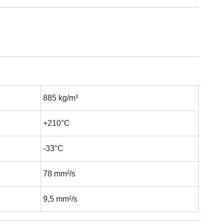
885 kg/m³
+210°C
-33°C
78 mm²/s
9,5 mm²/s