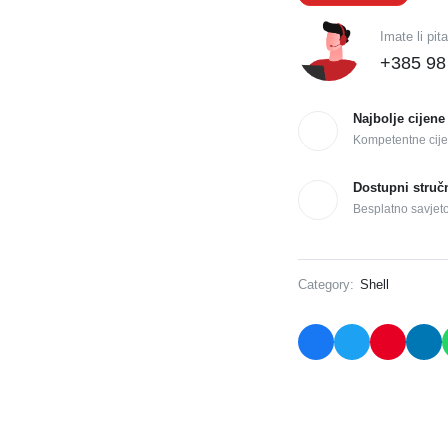
Imate li pit
+385 98
Najbolje cijene
Kompetentne cije
Dostupni struč
Besplatno savjet
Category:
Shell