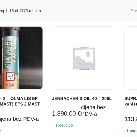
ng 1–16 of 2773 results
Sor
I-2 – OLMA LIS EP-
JENBACHER S OIL 40 – 208L
SUPRA
 MAST) EPS 2 MAST
kanist
cijena bez
1.890,00
€
PDV-a
113
ijena bez PDV-a
Isporučivo
o
Ispor