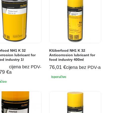
rfood NH1 K 32
Klüberfood NH1 K 32
rrosion lubricant for
Anticorrosion lubricant for
od industry 1l
food industry 400ml
cijena bez PDV-
76,01
€
cijena bez PDV-a
,79
€
a
Isporučivo
učivo