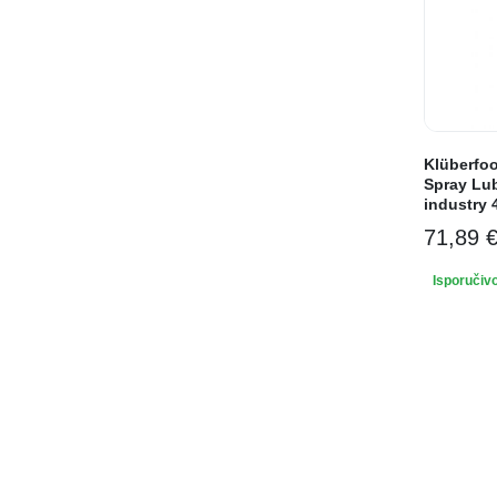
Klüberfo
Spray Lub
industry 
71,89
Isporučiv