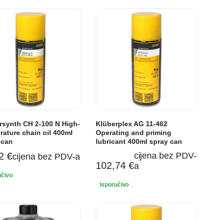
rsynth CH 2-100 N High-
Klüberplex AG 11-462
rature chain oil 400ml
Operating and priming
 can
lubricant 400ml spray can
62
€
cijena bez PDV-
cijena bez PDV-a
102,74
€
a
učivo
Isporučivo