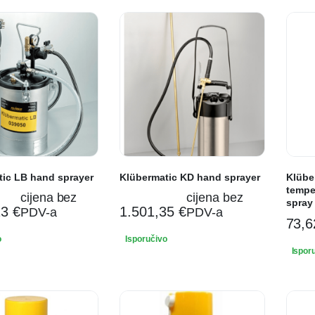
tic LB hand sprayer
Klübermatic KD hand sprayer
Klübe
tempe
cijena bez
cijena bez
spray
13
€
1.501,35
€
PDV-a
PDV-a
73,
o
Isporučivo
Ispor