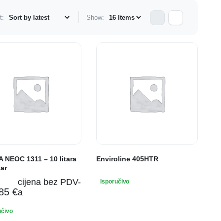
t:
Show:
 NEOC 1311 – 10 litara
Enviroline 405HTR
ar
cijena bez PDV-
Isporučivo
,85
€
a
učivo