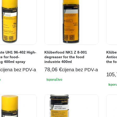
te UH1 96-402 High-
Klüberfood NK1 Z 8-001
Klübe
e for food-
degreaser for the food
Antico
ng 400ml spray
industrie 400ml
the fo
€
78,06
€
cijena bez PDV-a
cijena bez PDV-a
105
o
Isporučivo
Ispor