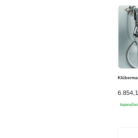
Klüberma
6.854,
Isporučiv