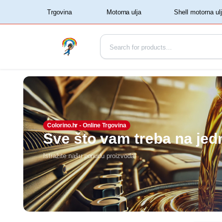
‏‏‎ ‏‏‎ ‎‎Trgovina‏‏‎ ‎
Colorino.hr - Online Trgovina
Sve što vam treba na je
Istražite našu ponudu proizvoda!