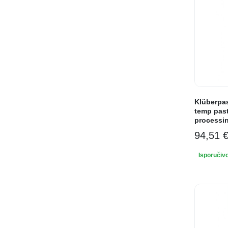
Klüberpas
temp past
processi
94,51
Isporučiv