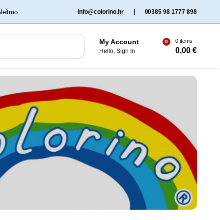
‏‏‎ ‎Gleitmo‏‏‎ ‎
info@colorino.hr
|
00385 98 1777 898
0 items
My Account
0
0,00
€
Hello, Sign In