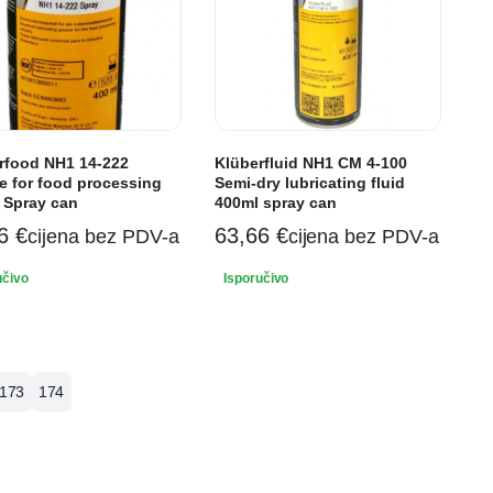
rfood NH1 14-222
Klüberfluid NH1 CM 4-100
e for food processing
Semi-dry lubricating fluid
 Spray can
400ml spray can
46
€
63,66
€
cijena bez PDV-a
cijena bez PDV-a
učivo
Isporučivo
173
174