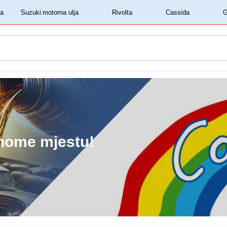
‏‏‎ ‎Shell motorna ulja‏‏‎ ‎
‏‏‎ ‎Suzuki motorna ulja‏‏‎ ‎
‏‏‎ ‎Rivolta‏‏‎ ‎
‏‏‎ ‎Cassida‏‏‎ ‎
dnome mjestu!