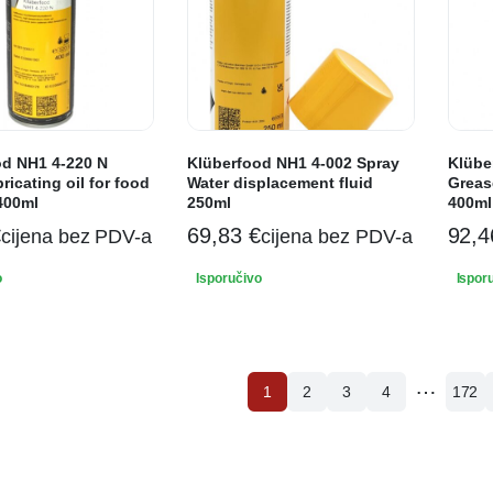
od NH1 4-220 N
Klüberfood NH1 4-002 Spray
Klübe
ricating oil for food
Water displacement fluid
Greas
400ml
250ml
400ml
€
69,83
€
92,
cijena bez PDV-a
cijena bez PDV-a
o
Isporučivo
Ispor
…
1
2
3
4
172