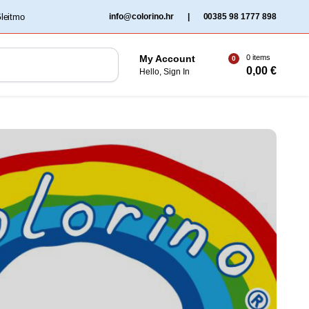
‏‏‎ ‎Gleitmo‏‏‎ ‎
info@colorino.hr
|
00385 98 1777 898
0 items
My Account
0
0,00
€
Hello, Sign In