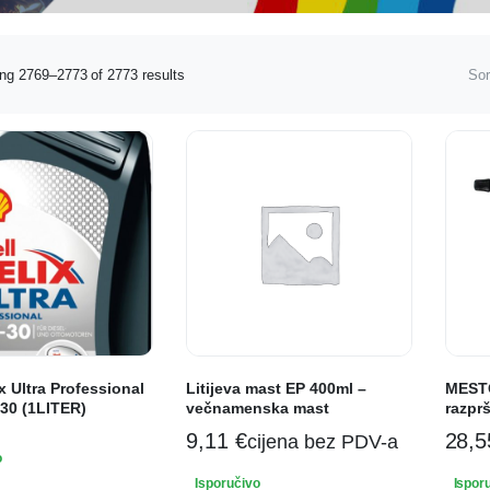
ng 2769–2773 of 2773 results
Sor
x Ultra Professional
Litijeva mast EP 400ml –
MESTO
30 (1LITER)
večnamenska mast
razprš
9,11
€
28,
cijena bez PDV-a
o
Isporučivo
Ispor