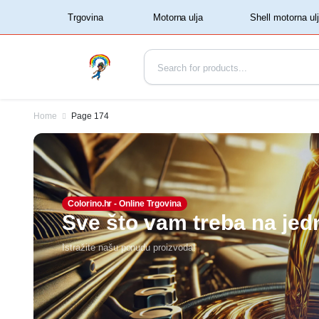
‏‏‎ ‏‏‎ ‎‎Trgovina‏‏‎ ‎
Home
Page 174
Colorino.hr - Online Trgovina
Sve što vam treba na je
Istražite našu ponudu proizvoda!