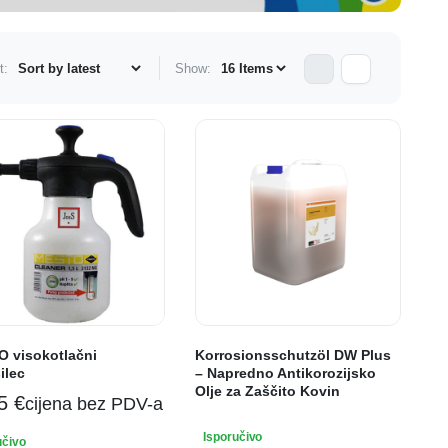
t:
Show:
 visokotlačni
Korrosionsschutzöl DW Plus
ilec
– Napredno Antikorozijsko
Olje za Zaščito Kovin
55
€
cijena bez PDV-a
Isporučivo
učivo