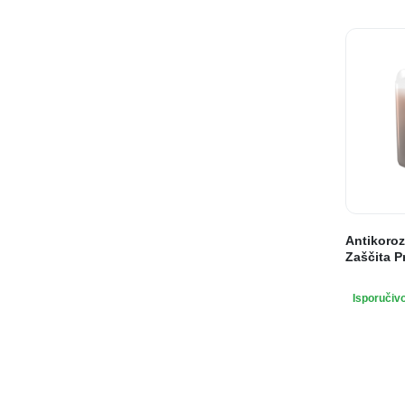
Antikoroz
Zaščita P
Isporučiv