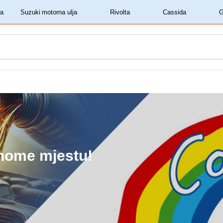
‏‏‎ ‎Shell motorna ulja‏‏‎ ‎
‏‏‎ ‎Suzuki motorna ulja‏‏‎ ‎
‏‏‎ ‎Rivolta‏‏‎ ‎
‏‏‎ ‎Cassida‏‏‎ ‎
dnome mjestu!