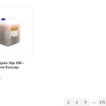
ijsko Olje DW –
red Korozijo
o
…
1
2
3
171