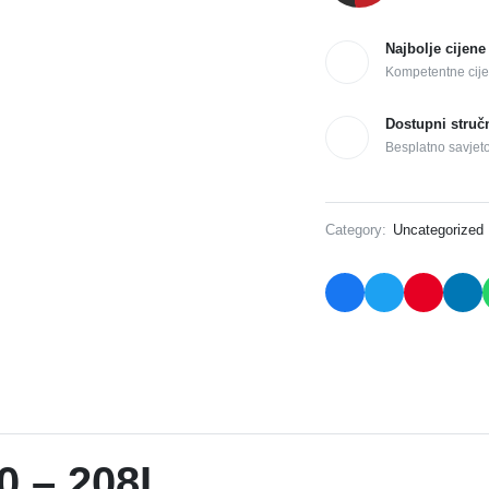
Najbolje cijene
Kompetentne cije
Dostupni struč
Besplatno savjet
Category:
Uncategorized
 – 208L