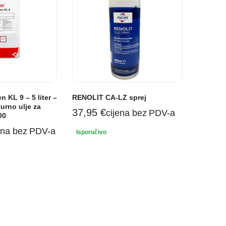
n KL 9 – 5 liter –
RENOLIT CA-LZ sprej
urno ulje za
37,95
€
cijena bez PDV-a
00
ena bez PDV-a
Isporučivo