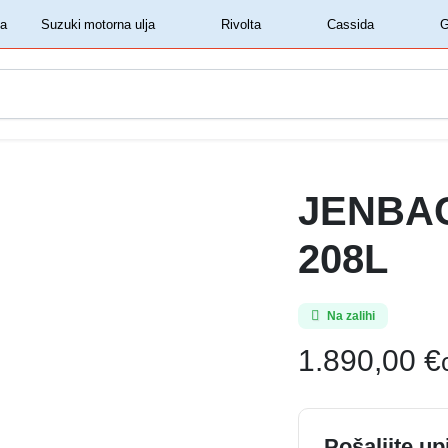
‏‏‎ ‎Shell motorna ulja‏‏‎ ‎
‏‏‎ ‎Suzuki motorna ulja‏‏‎ ‎
‏‏‎ ‎Rivolta‏‏‎ ‎
‏‏‎ ‎Cassida‏‏‎ ‎
JENBAC
208L
Na zalihi
1.890,00
€
Pošaljite up