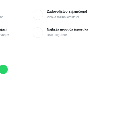
Zadovoljstvo zajamčeno!
ne!
Visoka razina kvalitete!
njaci
Najbrža moguća isporuka
ovanje!
Brzo i sigurno!