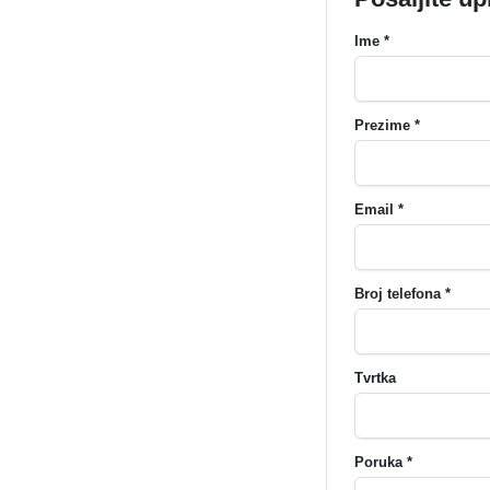
Ime *
Prezime *
Email *
Broj telefona *
Tvrtka
Poruka *