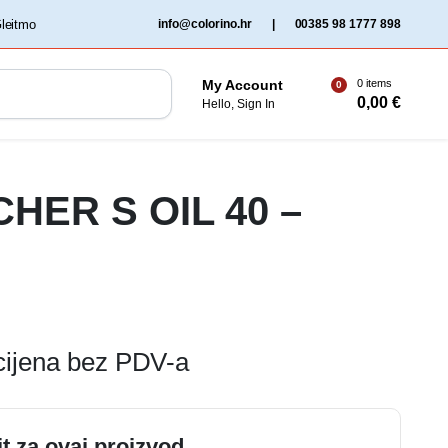
‏‏‎ ‎Gleitmo‏‏‎ ‎
info@colorino.hr
|
00385 98 1777 898
0 items
My Account
0
0,00
€
Hello, Sign In
HER S OIL 40 –
cijena bez PDV-a
it za ovaj proizvod