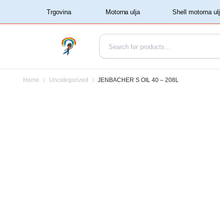
‏‏‎ ‏‏‎ ‎‎Trgovina‏‏‎ ‎
Home
Uncategorized
JENBACHER S OIL 40 – 208L