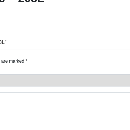
8L”
s are marked
*