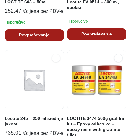
LOCTITE 603 – 50ml
Loctite EA 9514 – 300 ml,
epoksi
152,47
€
cijena bez PDV-a
Isporučivo
Isporučivo
Povpraševanje
Povpraševanje
Loctite 245 – 250 ml srednje
LOCTITE 3474 500g grafitni
jakosti
kit – Epoxy adhesive –
epoxy resin with graphite
735,01
€
cijena bez PDV-a
filler