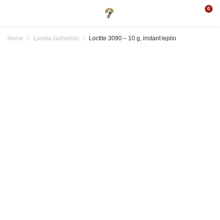
0
Home
Ljepila (adhezivi)
Loctite 3090 – 10 g, instant lepilo