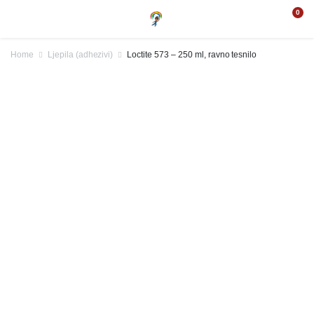
0
Home
Ljepila (adhezivi)
Loctite 573 – 250 ml, ravno tesnilo