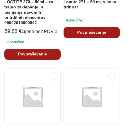
LOCTITE 270 – 50ml – za
Loctite 271 – 50 ml, visoka
trajno zaklepanje in
trdnost
tesnjenje navojnih
pritrdilnih elementov –
Isporučivo
09002010000842
59,88
€
cijena bez PDV-a
Povpraševanje
Isporučivo
Povpraševanje