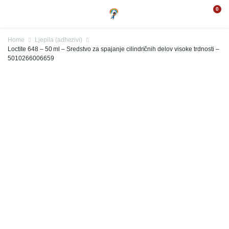
0
Home
Ljepila (adhezivi)
Loctite 648 – 50 ml – Sredstvo za spajanje cilindričnih delov visoke trdnosti –
5010266006659