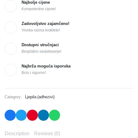
Najbolje cijene
Kompetentne cijene!
Zadovoljstvo zajamčeno!
Visoka razina kvalitete!
Dostupni stručnjaci
Besplatno savjetovanje!
Najbrža moguća isporuka
Brzo i sigurno!
Category:
Ljepila (adhezivi)
Description
Reviews (0)