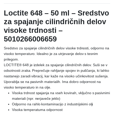
Loctite 648 – 50 ml – Sredstvo
za spajanje cilindričnih delov
visoke trdnosti –
5010266006659
Sredstvo za spajanje cilindričnih delov visoke trdnosti, odporno na
visoko temperaturo. Idealno je za utrjevanje delov s tesnim
prilegom.
LOCTITE® 648 je izdelek za spajanje cilindričnih delov. Suši se v
odsotnosti zraka. Preprečuje rahljanje spojev in puščanja, ki lahko
nastanejo zaradi vibracij, kar kaže na visoko učinkovitost sušenja.
Uporablja se na pasivnih materialih. Ima dobro odpornost na
visoko temperaturo in na olje.
Visoka trdnost spajanja na vseh kovinah, vključno s pasivnimi
materiali (npr. nerjaveče jeklo)
Odporno na rahlo kontaminacijo z industrijskimi olji
Visoka temperaturna odpornost