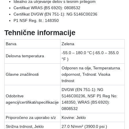
Idealno za utrjevanje delov s tesnim prilegom
Certifikat WRAS (BS 6920): 0808532
Certifikat DVGW (EN 751-1): NG 5146C00236
P1 NSF Reg. št.: 148350
Tehnične informacije
Barva
Zelena
-55.0 – 180.0 °C (-65.0 – 355.0
Delovna temperatura
°F )
Odporen na olje, Termperaturna
Glavne značilnosti
odpornost, Trdnost: Visoka
trdnost
DVGW (EN 751-1): NG
Odobritve
5146C00236, NSF P1 Reg No:
agencij/certifikati/specifikacije
148350, WRAS (BS 6920):
0808532
Priporočeno za uporabo s/z
Kovine: Jeklo
Strižna trdnost, Jeklo
27.0 N/mm² (3900.0 psi )