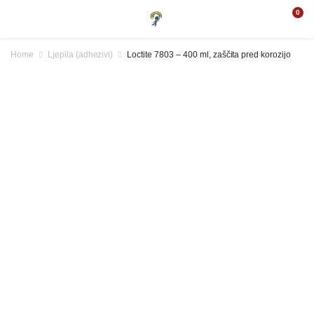
0
Home
Ljepila (adhezivi)
Loctite 7803 – 400 ml, zaščita pred korozijo