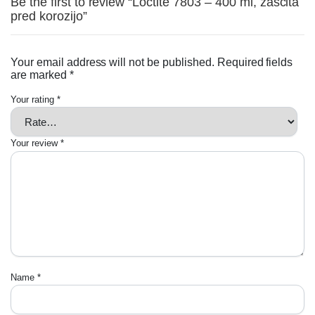
Be the first to review “Loctite 7803 – 400 ml, zaščita
pred korozijo”
Your email address will not be published.
Required fields
are marked
*
Your rating
*
Your review
*
Name
*