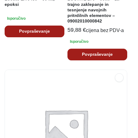
epoksi
trajno zaklepanje in
tesnjenje navojnih
pritrdilnih elementov –
Isporučivo
09002010000842
59,88
€
cijena bez PDV-a
Povpraševanje
Isporučivo
Povpraševanje