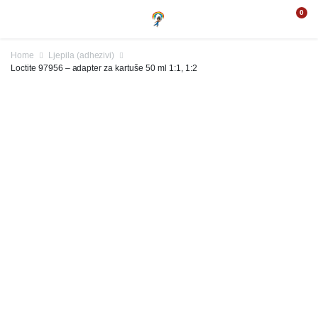
0
Home
Ljepila (adhezivi)
Loctite 97956 – adapter za kartuše 50 ml 1:1, 1:2