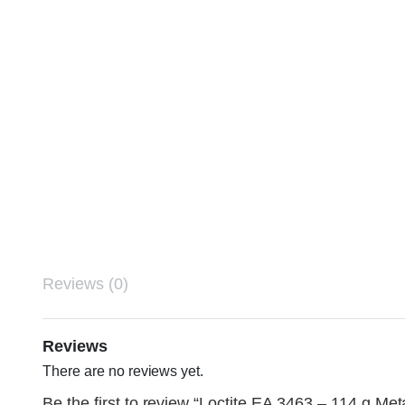
Reviews (0)
Reviews
There are no reviews yet.
Be the first to review “Loctite EA 3463 – 114 g Met