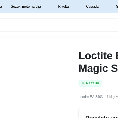
‏‏‎ ‎Shell motorna ulja‏‏‎ ‎
‏‏‎ ‎Suzuki motorna ulja‏‏‎ ‎
‏‏‎ ‎Rivolta‏‏‎ ‎
‏‏‎ ‎Cassida‏‏‎ ‎
Loctite
Magic S
Na zalihi
Loctite EA 3463 – 114 g 
Pošaljite up