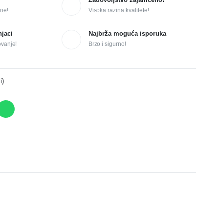
ne!
Visoka razina kvalitete!
njaci
Najbrža moguća isporuka
ovanje!
Brzo i sigurno!
i)