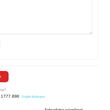
e
anja?
 1777 898
Uvijek dostupni
Zadovoljstvo zajamčeno!