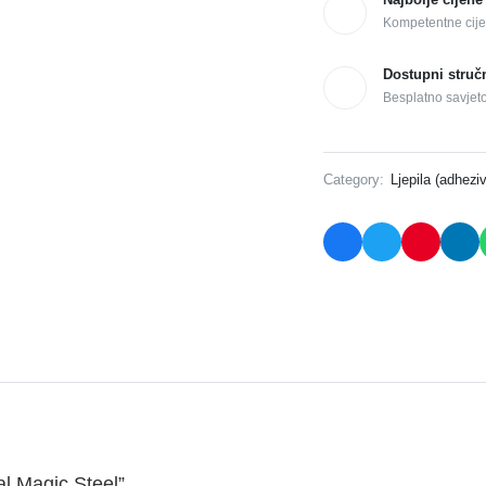
Kompetentne cije
Dostupni struč
Besplatno savjet
Category:
Ljepila (adheziv
al Magic Steel”