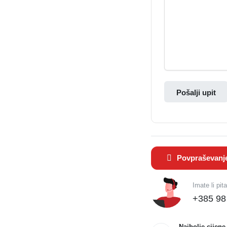
Pošalji upit
Povpraševanj
Imate li pit
+385 98
Najbolje cijene