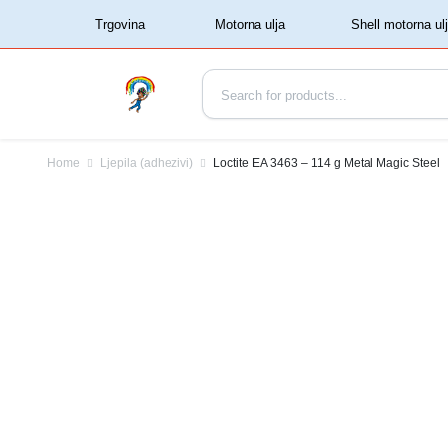
‏‏‎ ‏‏‎ ‎‎Trgovina‏‏‎ ‎
Home
Ljepila (adhezivi)
Loctite EA 3463 – 114 g Metal Magic Steel