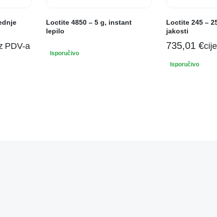
rednje
Loctite 4850 – 5 g, instant
Loctite 245 – 2
lepilo
jakosti
735,01
€
ez PDV-a
cij
Isporučivo
Isporučivo