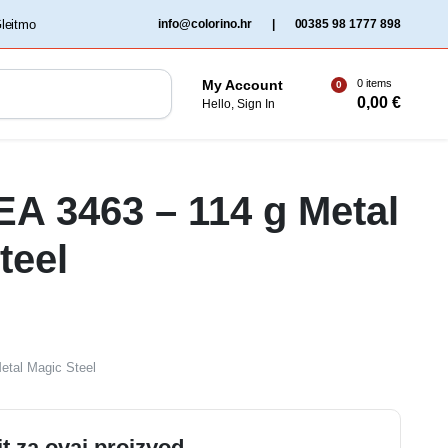
‏‏‎ ‎Gleitmo‏‏‎ ‎
info@colorino.hr
|
00385 98 1777 898
0 items
My Account
0
0,00
€
Hello, Sign In
 EA 3463 – 114 g Metal
teel
Metal Magic Steel
it za ovaj proizvod