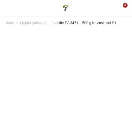
0
Home
Ljepila (adhezivi)
Loctite EA 3471 – 500 g Kovinski set S1