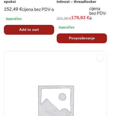
epoksi
trdnost – threadlocker
152,49
€
cijena
cijena bez PDV-a
bez PDV-
179,93
€
a
221,00
€
Isporučivo
Isporučivo
Add to cart
Povpraševanje