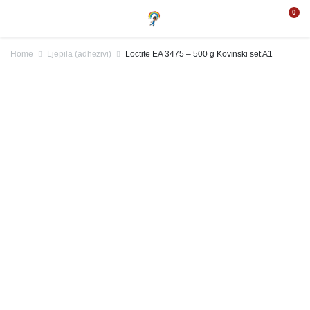
0
Home
Ljepila (adhezivi)
Loctite EA 3475 – 500 g Kovinski set A1