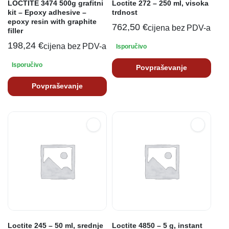
LOCTITE 3474 500g grafitni
Loctite 272 – 250 ml, visoka
kit – Epoxy adhesive –
trdnost
epoxy resin with graphite
762,50
€
cijena bez PDV-a
filler
198,24
€
cijena bez PDV-a
Isporučivo
Isporučivo
Povpraševanje
Povpraševanje
Loctite 245 – 50 ml, srednje
Loctite 4850 – 5 g, instant