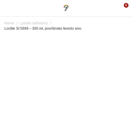
0
Home
Ljepila (adhezivi)
Loctite SI 5699 – 300 ml, površinsko tesnilo sivo