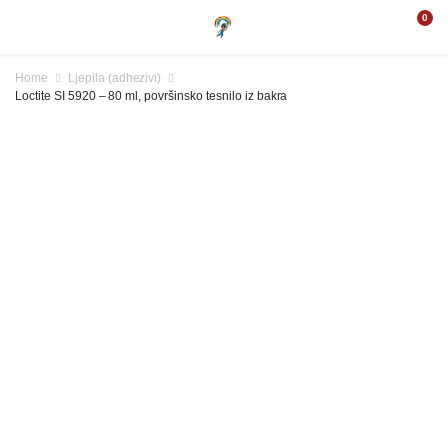
0
Home
Ljepila (adhezivi)
Loctite SI 5920 – 80 ml, površinsko tesnilo iz bakra