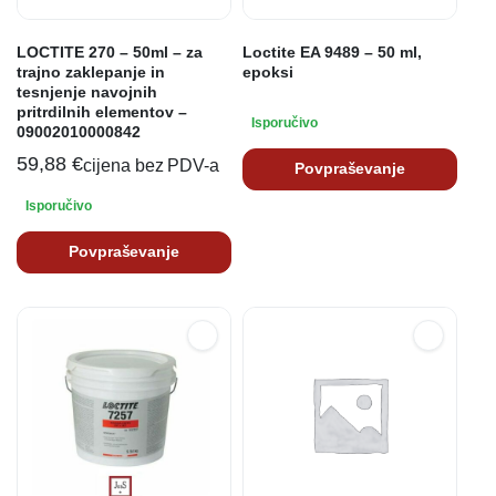
LOCTITE 270 – 50ml – za
Loctite EA 9489 – 50 ml,
trajno zaklepanje in
epoksi
tesnjenje navojnih
pritrdilnih elementov –
Isporučivo
09002010000842
59,88
€
cijena bez PDV-a
Povpraševanje
Isporučivo
Povpraševanje