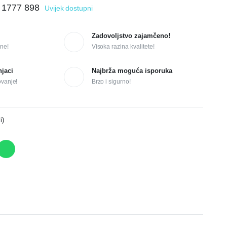
 1777 898
Uvijek dostupni
Zadovoljstvo zajamčeno!
ne!
Visoka razina kvalitete!
njaci
Najbrža moguća isporuka
ovanje!
Brzo i sigurno!
i)