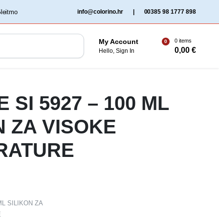
‏‏‎ ‎Gleitmo‏‏‎ ‎
info@colorino.hr
|
00385 98 1777 898
0 items
My Account
0
0,00
€
Hello, Sign In
 SI 5927 – 100 ML
N ZA VISOKE
RATURE
ML SILIKON ZA
E