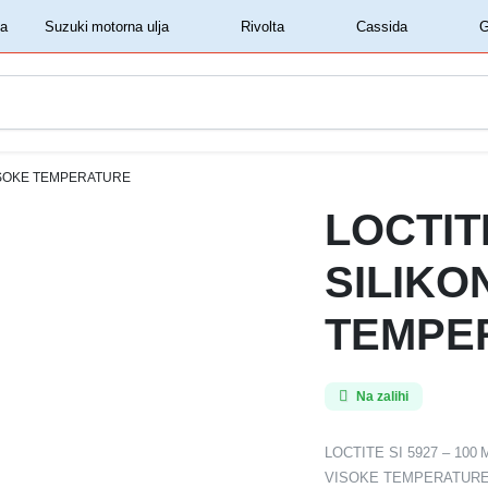
‏‏‎ ‎Shell motorna ulja‏‏‎ ‎
‏‏‎ ‎Suzuki motorna ulja‏‏‎ ‎
‏‏‎ ‎Rivolta‏‏‎ ‎
‏‏‎ ‎Cassida‏‏‎ ‎
 VISOKE TEMPERATURE
LOCTITE
SILIKO
TEMPE
Na zalihi
LOCTITE SI 5927 – 100 
VISOKE TEMPERATUR