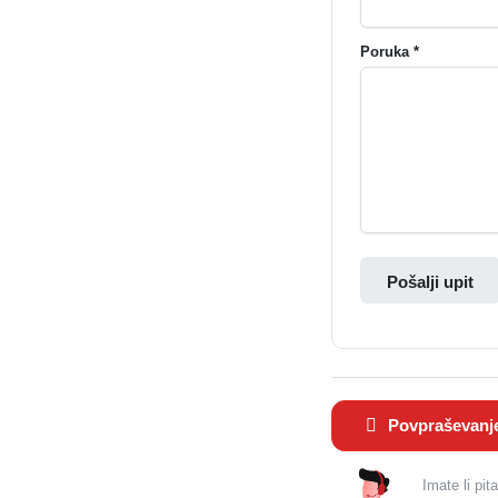
Poruka *
Pošalji upit
Povpraševanj
Imate li pit