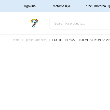
‏‏‎ ‏‏‎ ‎‎Trgovina‏‏‎ ‎
Home
Ljepila (adhezivi)
LOCTITE SI 5927 – 100 ML SILIKON ZA