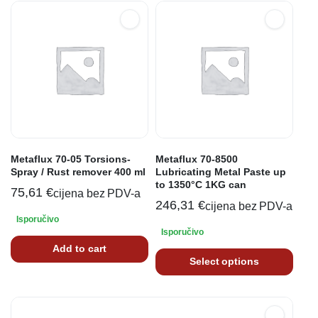
Metaflux 70-05 Torsions-
Metaflux 70-8500
Spray / Rust remover 400 ml
Lubricating Metal Paste up
to 1350°C 1KG can
75,61
€
cijena bez PDV-a
246,31
€
cijena bez PDV-a
Isporučivo
Isporučivo
Add to cart
Select options