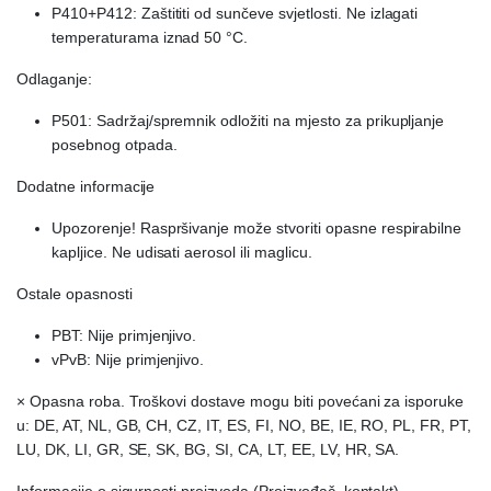
P410+P412: Zaštititi od sunčeve svjetlosti. Ne izlagati
temperaturama iznad 50 °C.
Odlaganje:
P501: Sadržaj/spremnik odložiti na mjesto za prikupljanje
posebnog otpada.
Dodatne informacije
Upozorenje! Raspršivanje može stvoriti opasne respirabilne
kapljice. Ne udisati aerosol ili maglicu.
Ostale opasnosti
PBT: Nije primjenjivo.
vPvB: Nije primjenjivo.
× Opasna roba. Troškovi dostave mogu biti povećani za isporuke
u: DE, AT, NL, GB, CH, CZ, IT, ES, FI, NO, BE, IE, RO, PL, FR, PT,
LU, DK, LI, GR, SE, SK, BG, SI, CA, LT, EE, LV, HR, SA.