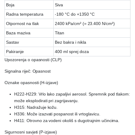
Boja
Siva
Radna temperatura
-180 °C do +1350 °C
Otpornost na tlak
2400 kPa/cm² (= 23.400 N/cm²)
Baza maziva
Titan
Sastav
Bez bakra i nikla
Pakiranje
400 ml sprej doza
Upozorenja o opasnosti (CLP)
Signalna riječ: Opasnost
Oznake opasnosti (H-izjave)
H222-H229: Vrlo lako zapaljivi aerosol. Spremnik pod tlakom:
može eksplodirati pri zagrijavanju.
H315: Nadražuje kožu.
H336: Može izazvati pospanost ili vrtoglavicu.
H411: Otrovno za vodeni okoliš s dugotrajnim učincima.
Sigurnosni savjeti (P-izjave)