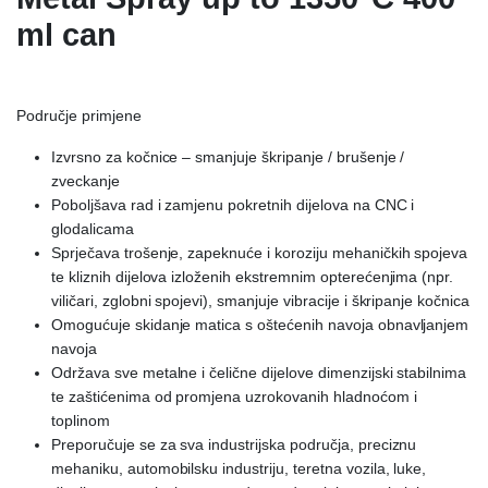
ml can
Područje primjene
Izvrsno za kočnice – smanjuje škripanje / brušenje /
zveckanje
Poboljšava rad i zamjenu pokretnih dijelova na CNC i
glodalicama
Sprječava trošenje, zapeknuće i koroziju mehaničkih spojeva
te kliznih dijelova izloženih ekstremnim opterećenjima (npr.
viličari, zglobni spojevi), smanjuje vibracije i škripanje kočnica
Omogućuje skidanje matica s oštećenih navoja obnavljanjem
navoja
Održava sve metalne i čelične dijelove dimenzijski stabilnima
te zaštićenima od promjena uzrokovanih hladnoćom i
toplinom
Preporučuje se za sva industrijska područja, preciznu
mehaniku, automobilsku industriju, teretna vozila, luke,