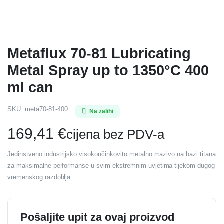
Metaflux 70-81 Lubricating
Metal Spray up to 1350°C 400
ml can
SKU:
meta70-81-400
Na zalihi
169,41
€
cijena bez PDV-a
Jedinstveno industrijsko visokoučinkovito metalno mazivo na bazi titana
za maksimalne performanse u svim ekstremnim uvjetima tijekom dugog
vremenskog razdoblja
Pošaljite upit za ovaj proizvod