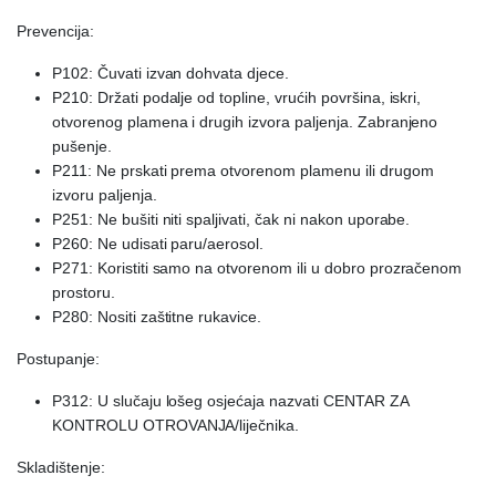
Prevencija:
P102: Čuvati izvan dohvata djece.
P210: Držati podalje od topline, vrućih površina, iskri,
otvorenog plamena i drugih izvora paljenja. Zabranjeno
pušenje.
P211: Ne prskati prema otvorenom plamenu ili drugom
izvoru paljenja.
P251: Ne bušiti niti spaljivati, čak ni nakon uporabe.
P260: Ne udisati paru/aerosol.
P271: Koristiti samo na otvorenom ili u dobro prozračenom
prostoru.
P280: Nositi zaštitne rukavice.
Postupanje:
P312: U slučaju lošeg osjećaja nazvati CENTAR ZA
KONTROLU OTROVANJA/liječnika.
Skladištenje: