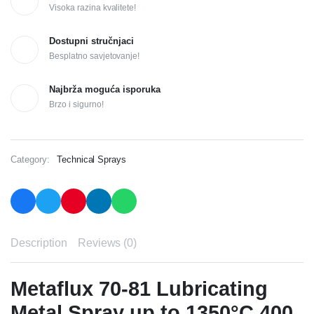
Visoka razina kvalitete!
Dostupni stručnjaci
Besplatno savjetovanje!
Najbrža moguća isporuka
Brzo i sigurno!
Category:
Technical Sprays
Description
Reviews (0)
Metaflux 70-81 Lubricating
Metal Spray up to 1350°C 400