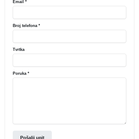
Email *
Broj telefona *
Tvrtka
Poruka *
Pošalji upit