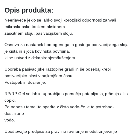
Opis produkta:
Neerjaveče jeklo se lahko svoji korozijski odpornosti zahvali
mikroskopsko tankem oksidnem
zaščitnem sloju, pasivacijskem sloju.
Osnova za nastanek homogenega in gostega pasivacijskega sloja
je čista in sijoča kovinska površina,
ki se ustvari z dekapiranjem/luženjem.
Uporaba pasivacijske raztopine gradi in še posebaj krepi
pasivacijsko plast v najkrajšem času.
Postopek in doziranje:
RP/RP Gel se lahko uporablja s pomočjo potapljanja, pršenja ali s
čopiči.
Po nanosu temeljito sperite z čisto vodo-če je to potrebno-
destilirano
vodo.
Upoštevajte predpise za pravilno ravnanje in odstranjevanje