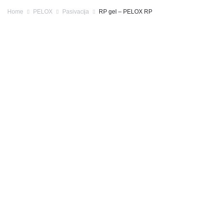
Home
PELOX
Pasivacija
RP gel – PELOX RP