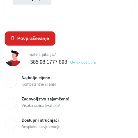
Povpraševanje
Imate li pitanja?
+385 98 1777 898
Uvijek dostupni
Najbolje cijene
Kompetentne cijene!
Zadovoljstvo zajamčeno!
Visoka razina kvalitete!
Dostupni stručnjaci
Besplatno savjetovanje!