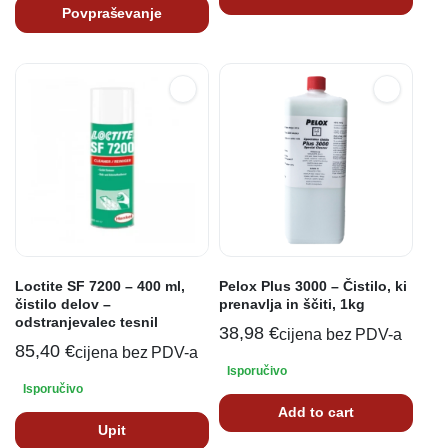
Povpraševanje
Loctite SF 7200 – 400 ml,
Pelox Plus 3000 – Čistilo, ki
čistilo delov –
prenavlja in ščiti, 1kg
odstranjevalec tesnil
38,98
€
cijena bez PDV-a
85,40
€
cijena bez PDV-a
Isporučivo
Isporučivo
Add to cart
Upit