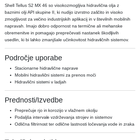
Shell Tellus S2 MX 46 so visokozmogljiva hidravlična olja z
baznimi olji API skupine II, ki nudijo izvrstno zaščito in visoko
zmogljivost za večino industrijskih aplikacij in v številnih mobilnih
napravah. Imajo dobro odpornost na termične ali mehanske
obremenitve in pomagajo preprečevati nastanek škodljivih
usedlin, ki bi lahko zmanjšale učinkovitost hidravličnih sistemov.
Področje uporabe
Stacionarne hidravlične naprave
Mobilni hidravlični sistemi za prenos moči
Hidravlični sistemi v ladjah
Prednosti/Izvedbe
Preprečuje rjo in korozijo v vlažnem okolju
Podaljša intervale vzdrževanja strojev in sistemov
Odlična filtrirnost ter odlične lastnosti ločevanja vode in zraka