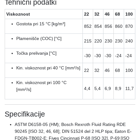
Tehnični podatki
Viskoznost
22
32
46
68
100
Gostota pri 15 °C [kg/m³]
852
854
856
860
870
Plamenišče (COC) [°C]
215
220
230
230
240
Točka prelivanja [°C]
-30
-30
-30
-24
-24
Kin. viskoznost pri 40 °C [mm²/s]
22
32
46
68
100
Kin. viskoznost pri 100 °C
4,4
5,4
6,9
8,9
11,7
[mm²/s]
Specifikacije
ASTM D6158-05 (HM); Bosch Rexroth Fluid Rating RDE
90245 [ISO 32, 46, 68]; DIN 51524 del 2 HLP tipa; Eaton E-
FDGN-TB002-E; Fives Cincinnati P-68 [ISO 32], P-69 [ISO