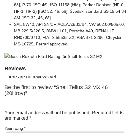
68], P-70 [ISO 46]; ISO 11158 (HM); Parker Denison (HF-0,
HF-1, HF-2) [ISO 32, 46, 68]; Švedski standard SS 15 54 34
AM [ISO 32, 46, 68]
SAE 5W40, API SN/CF, ACEA A3/B3/B4, VW 502.00/505.00,
MB 229.5/226.5, BMW LL01, Porsche A40, RENAULT
RN0700/0710, FIAT 9.55535-Z2, PSA B71 2296, Chrysler
MS-10725, Ferrari approved
Reviews
There are no reviews yet.
Be the first to review “Shell Tellus S2 MX 46
(20litrov)”
Your email address will not be published.
Required fields
are marked
*
Your rating
*