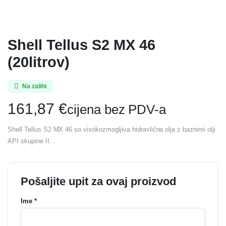
Shell Tellus S2 MX 46
(20litrov)
Na zalihi
161,87
€
cijena bez PDV-a
Shell Tellus S2 MX 46 so visokozmogljiva hidravlična olja z baznimi olji
API skupine II…
Pošaljite upit za ovaj proizvod
Ime *