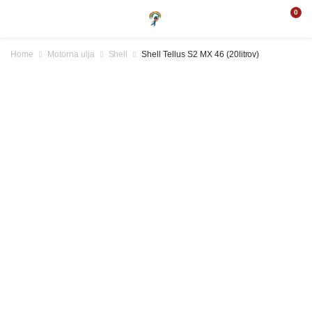
0
Home
Motorna ulja
Shell
Shell Tellus S2 MX 46 (20litrov)