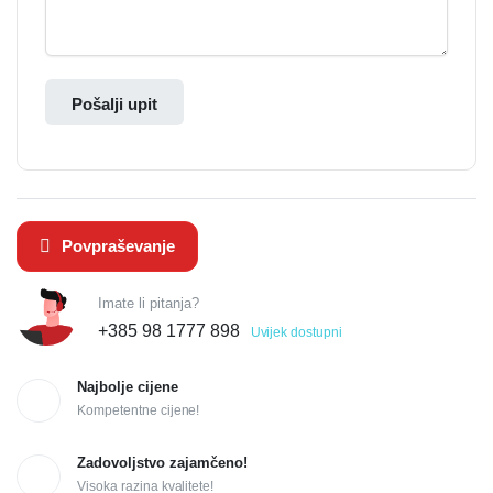
Pošalji upit
Povpraševanje
Imate li pitanja?
+385 98 1777 898
Uvijek dostupni
Najbolje cijene
Kompetentne cijene!
Zadovoljstvo zajamčeno!
Visoka razina kvalitete!