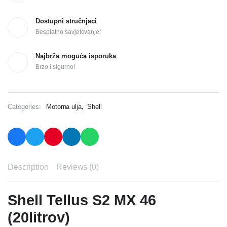
Dostupni stručnjaci
Besplatno savjetovanje!
Najbrža moguća isporuka
Brzo i sigurno!
,
Categories:
Motorna ulja
Shell
Description
Reviews (0)
Shell Tellus S2 MX 46
(20litrov)