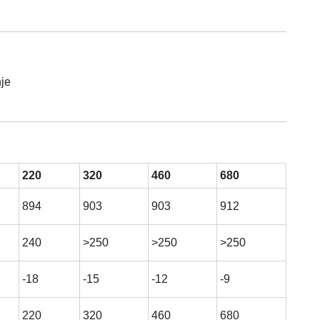
nje
220
320
460
680
894
903
903
912
240
>250
>250
>250
-18
-15
-12
-9
220
320
460
680