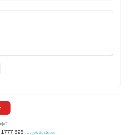
e
anja?
 1777 898
Uvijek dostupni