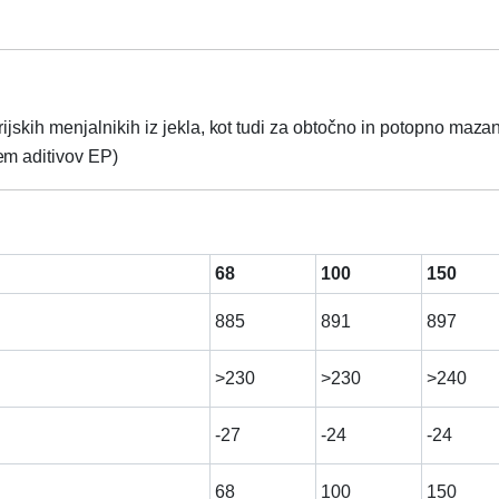
rijskih menjalnikih iz jekla, kot tudi za obtočno in potopno maza
em aditivov EP)
68
100
150
885
891
897
>230
>230
>240
-27
-24
-24
68
100
150