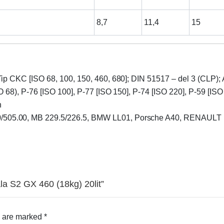
8,7
11,4
15
Tip CKC [ISO 68, 100, 150, 460, 680]; DIN 51517 – del 3 (CLP)
 68), P-76 [ISO 100], P-77 [ISO 150], P-74 [ISO 220], P-59 [ISO
h
/505.00, MB 229.5/226.5, BMW LL01, Porsche A40, RENAULT 
ala S2 GX 460 (18kg) 20lit”
s are marked
*