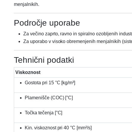
menjalnikih.
Področje uporabe
Za večino zaprto, ravno in spiralno ozobljenih indust
Za uporabo v visoko obremenjenih menjalnikih (sist
Tehnični podatki
Viskoznost
Gostota pri 15 °C [kg/m³]
Plamenišče (COC) [°C]
Točka tečenja [°C]
Kin. viskoznost pri 40 °C [mm²/s]