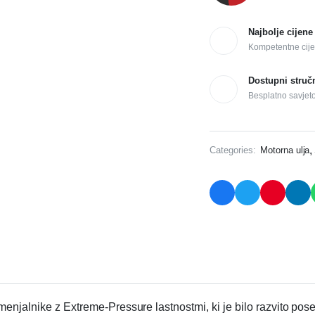
Najbolje cijene
Kompetentne cije
Dostupni struč
Besplatno savjet
,
Categories:
Motorna ulja
menjalnike z Extreme-Pressure lastnostmi, ki je bilo razvito po