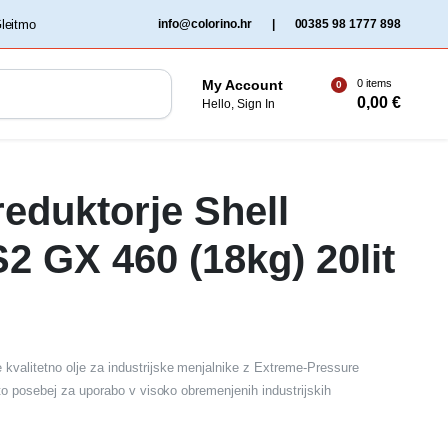
‏‏‎ ‎Gleitmo‏‏‎ ‎
info@colorino.hr
|
00385 98 1777 898
0 items
My Account
0
0,00
€
Hello, Sign In
reduktorje Shell
2 GX 460 (18kg) 20lit
kvalitetno olje za industrijske menjalnike z Extreme-Pressure
vito posebej za uporabo v visoko obremenjenih industrijskih