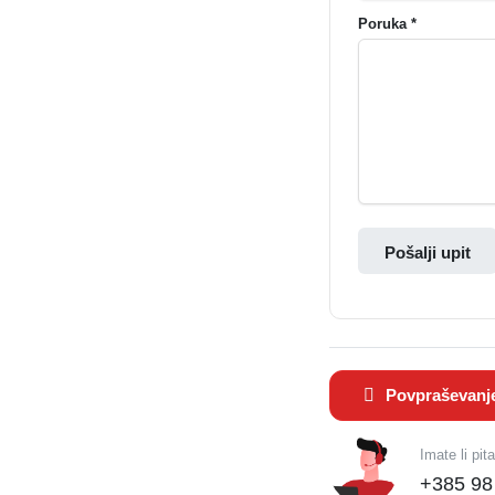
Poruka *
Pošalji upit
Povpraševanj
Imate li pit
+385 98