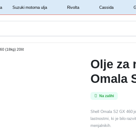
‏‏‎ ‎Shell motorna ulja‏‏‎ ‎
‏‏‎ ‎Suzuki motorna ulja‏‏‎ ‎
‏‏‎ ‎Rivolta‏‏‎ ‎
‏‏‎ ‎Cassida‏‏‎ ‎
60 (18kg) 20lit
Olje za 
Omala S
Na zalihi
Shell Omala S2 GX 460 je 
lastnostmi, ki je bilo raz
menjalnikih.