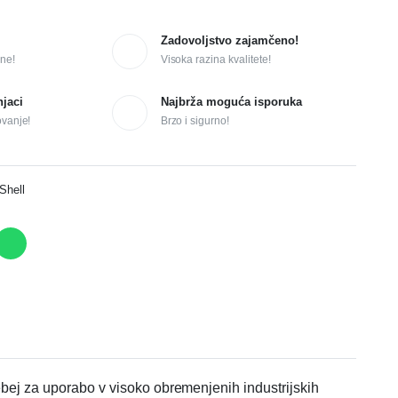
Zadovoljstvo zajamčeno!
ne!
Visoka razina kvalitete!
njaci
Najbrža moguća isporuka
ovanje!
Brzo i sigurno!
Shell
sebej za uporabo v visoko obremenjenih industrijskih