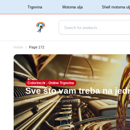
‏‏‎ ‏‏‎ ‎‎Trgovina‏‏‎ ‎
Home
Page 172
Colorino.hr - Online Trgovina
Sve što vam treba na je
Istražite našu ponudu proizvoda!