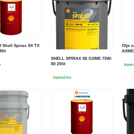
 Shell Spirax S4 TX
Olje z
lit
AXME 
SHELL SPIRAX S6 GXME 75W-
80 20lit
o
Ispor
Isporučivo