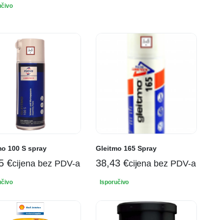
učivo
mo 100 S spray
Gleitmo 165 Spray
95
€
38,43
€
cijena bez PDV-a
cijena bez PDV-a
učivo
Isporučivo