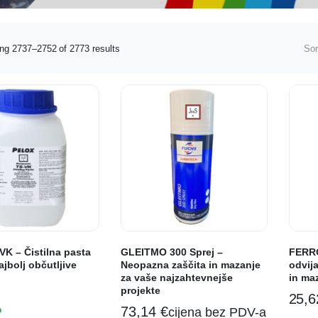
ng 2737–2752 of 2773 results
Sor
VK – Čistilna pasta
GLEITMO 300 Sprej –
FERRO
ajbolj občutljive
Neopazna zaščita in mazanje
odvija
za vaše najzahtevnejše
in ma
projekte
25,
73,14
€
o
cijena bez PDV-a