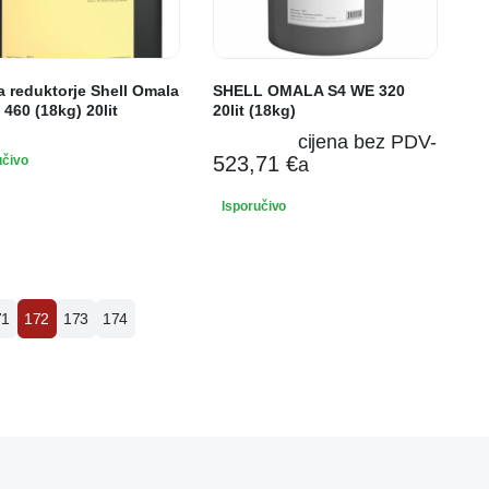
a reduktorje Shell Omala
SHELL OMALA S4 WE 320
460 (18kg) 20lit
20lit (18kg)
cijena bez PDV-
523,71
€
učivo
a
Isporučivo
71
172
173
174