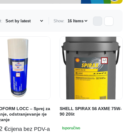
t:
Show:
FORM LOCC – Sprej za
SHELL SPIRAX S6 AXME 75W-
nje, odstranjevanje rje
90 20lit
zanje
62
€
cijena bez PDV-a
Isporučivo