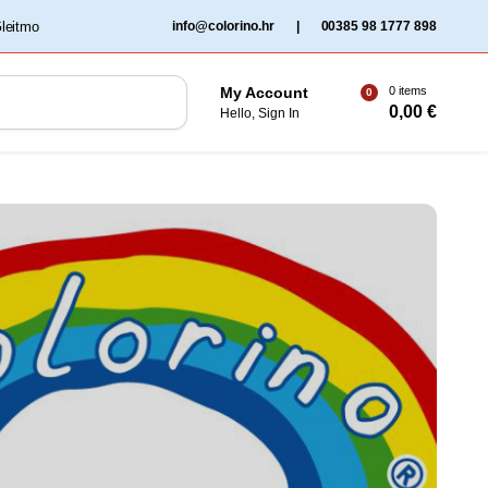
‏‏‎ ‎Gleitmo‏‏‎ ‎
info@colorino.hr
|
00385 98 1777 898
0 items
My Account
0
0,00
€
Hello, Sign In