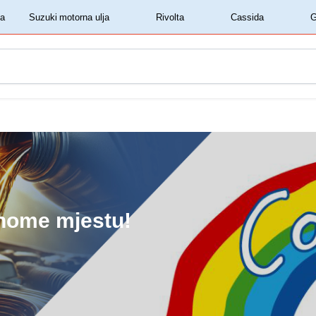
‏‏‎ ‎Shell motorna ulja‏‏‎ ‎
‏‏‎ ‎Suzuki motorna ulja‏‏‎ ‎
‏‏‎ ‎Rivolta‏‏‎ ‎
‏‏‎ ‎Cassida‏‏‎ ‎
dnome mjestu!