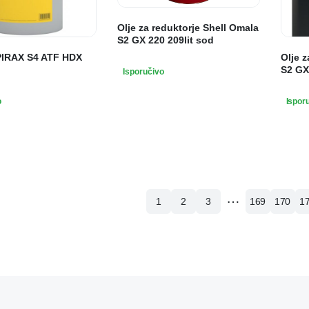
Olje za reduktorje Shell Omala
S2 GX 220 209lit sod
IRAX S4 ATF HDX
Olje z
S2 GX 
Isporučivo
o
Ispor
…
1
2
3
169
170
1