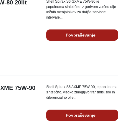
-80 20lit
Shell Spirax S6 GXME 75W-80 je
popolnoma sintetično, z gorivom varčno olje
ročnih menjalnikov za daljše servisne
intervale...
Povpraševanje
6 AXME 75W-90
Shell Spirax S6 AXME 75W-90 je popolnoma
sintetično, visoko zmogljivo transmisijsko in
diferencialno olje...
Povpraševanje