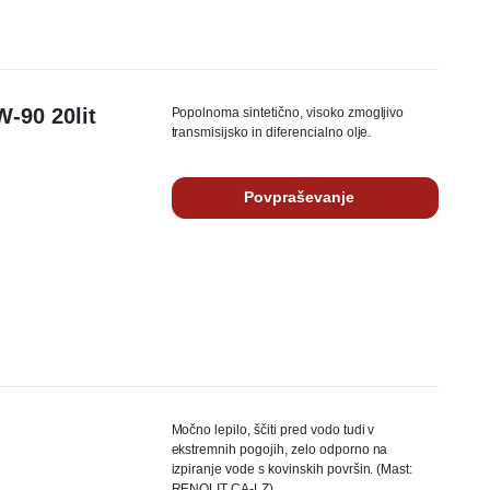
-90 20lit
Popolnoma sintetično, visoko zmogljivo
transmisijsko in diferencialno olje.
Povpraševanje
Močno lepilo, ščiti pred vodo tudi v
ekstremnih pogojih, zelo odporno na
izpiranje vode s kovinskih površin. (Mast:
RENOLIT CA-LZ)