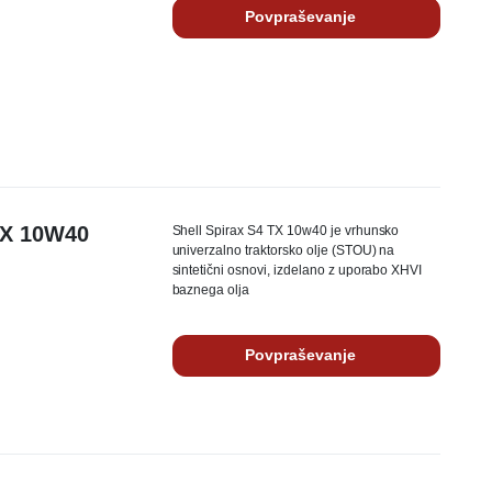
Povpraševanje
TX 10W40
Shell Spirax S4 TX 10w40 je vrhunsko
univerzalno traktorsko olje (STOU) na
sintetični osnovi, izdelano z uporabo XHVI
baznega olja
Povpraševanje