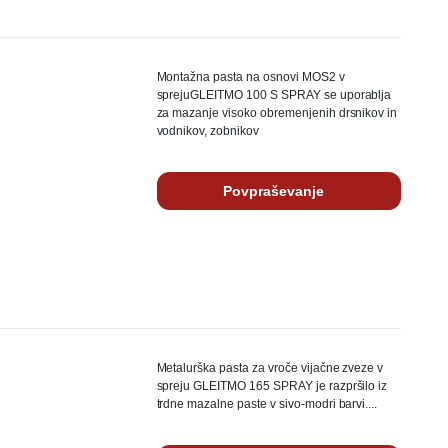
Montažna pasta na osnovi MOS2 v
sprejuGLEITMO 100 S SPRAY se uporablja
za mazanje visoko obremenjenih drsnikov in
vodnikov, zobnikov
Povpraševanje
Metalurška pasta za vroče vijačne zveze v
spreju GLEITMO 165 SPRAY je razpršilo iz
trdne mazalne paste v sivo-modri barvi....