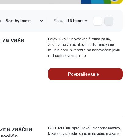
t:
Show:
a za vaše
Pelox TS-VK: Inovativna čistilna pasta,
zasnovana za učinkovito odstranjevanje
kalilnih barv in korozije na nerjavečem jeklu
in drugih površinah, ne
Povpraševanje
zna zaščita
GLEITMO 300 sprej: revolucionarno mazivo,
ki zagotavlja čisto, suho in nevidno mazanje
vnejše