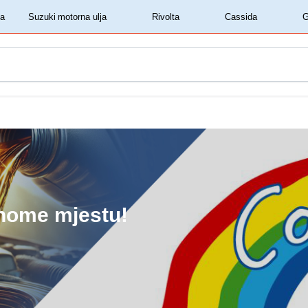
‏‏‎ ‎Shell motorna ulja‏‏‎ ‎
‏‏‎ ‎Suzuki motorna ulja‏‏‎ ‎
‏‏‎ ‎Rivolta‏‏‎ ‎
‏‏‎ ‎Cassida‏‏‎ ‎
dnome mjestu!