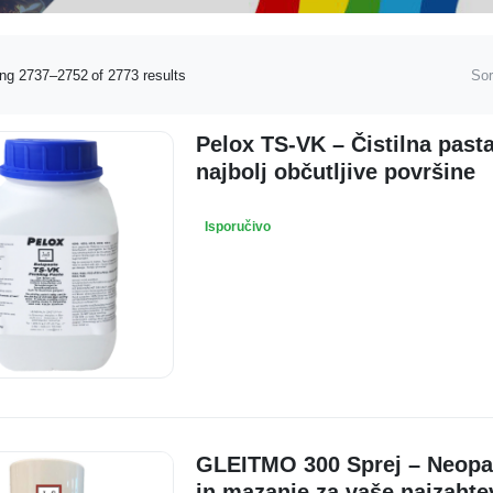
ng 2737–2752 of 2773 results
Sor
Pelox TS-VK – Čistilna past
najbolj občutljive površine
Isporučivo
GLEITMO 300 Sprej – Neopa
in mazanje za vaše najzahte