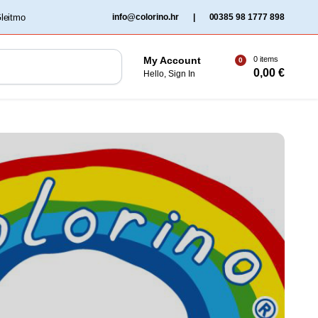
‏‏‎ ‎Gleitmo‏‏‎ ‎
info@colorino.hr
|
00385 98 1777 898
0 items
My Account
0
0,00
€
Hello, Sign In