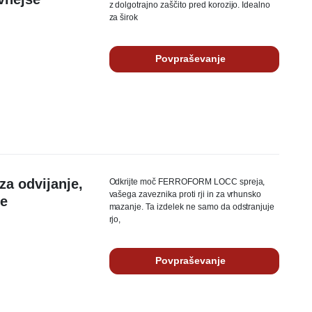
z dolgotrajno zaščito pred korozijo. Idealno
za širok
Povpraševanje
a odvijanje,
Odkrijte moč FERROFORM LOCC spreja,
vašega zaveznika proti rji in za vrhunsko
je
mazanje. Ta izdelek ne samo da odstranjuje
rjo,
Povpraševanje