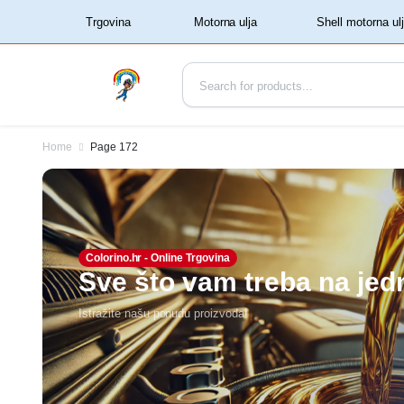
‏‏‎ ‏‏‎ ‎‎Trgovina‏‏‎ ‎
Home
Page 172
Colorino.hr - Online Trgovina
Sve što vam treba na je
Istražite našu ponudu proizvoda!